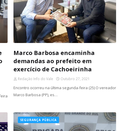
e
Marco Barbosa encaminha
o
demandas ao prefeito em
exercício de Cachoeirinha
Redação Info do Vale
Outubro 27, 2021
Encontro ocorreu na última segunda-feira (25) O vereador
Marco Barbosa (PP), es…
eira
SEGURANÇA PÚBLICA