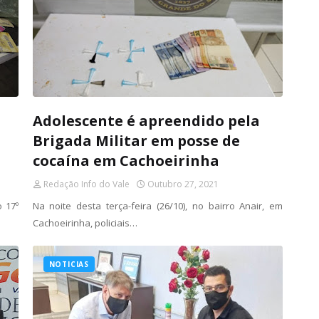
Adolescente é apreendido pela
Brigada Militar em posse de
cocaína em Cachoeirinha
Redação Info do Vale
Outubro 27, 2021
o 17º
Na noite desta terça-feira (26/10), no bairro Anair, em
Cachoeirinha, policiais…
NOTICIAS