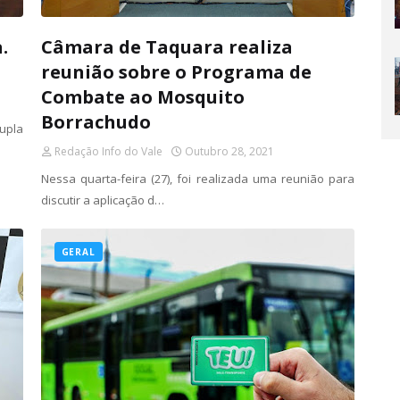
.
Câmara de Taquara realiza
reunião sobre o Programa de
Combate ao Mosquito
Borrachudo
upla
Redação Info do Vale
Outubro 28, 2021
Nessa quarta-feira (27), foi realizada uma reunião para
discutir a aplicação d…
GERAL