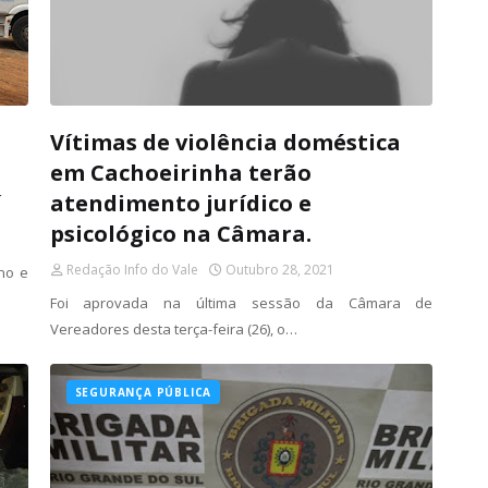
Vítimas de violência doméstica
em Cachoeirinha terão
í
atendimento jurídico e
psicológico na Câmara.
Redação Info do Vale
Outubro 28, 2021
ano e
Foi aprovada na última sessão da Câmara de
Vereadores desta terça-feira (26), o…
SEGURANÇA PÚBLICA