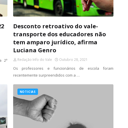
22
Desconto retroativo do vale-
transporte dos educadores não
tem amparo jurídico, afirma
Luciana Genro
Redação Info do Vale
Outubro 28, 2021
a 2ª
Os professores e funcionários de escola foram
recentemente surpreendidos com a …
NOTICIAS