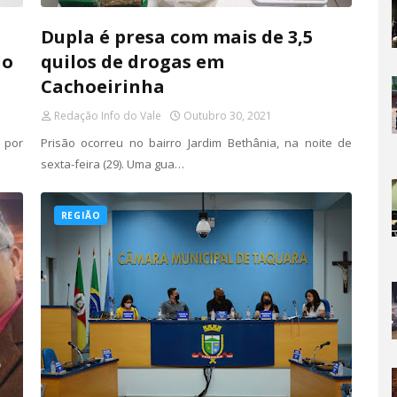
Dupla é presa com mais de 3,5
do
quilos de drogas em
Cachoeirinha
Redação Info do Vale
Outubro 30, 2021
 por
Prisão ocorreu no bairro Jardim Bethânia, na noite de
sexta-feira (29). Uma gua…
REGIÃO