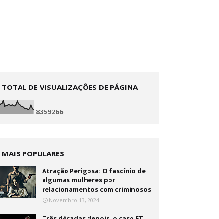
TOTAL DE VISUALIZAÇÕES DE PÁGINA
8
3
5
9
2
6
6
MAIS POPULARES
Atração Perigosa: O fascínio de
algumas mulheres por
relacionamentos com criminosos
Novembro 13, 2024
Três décadas depois, o caso ET