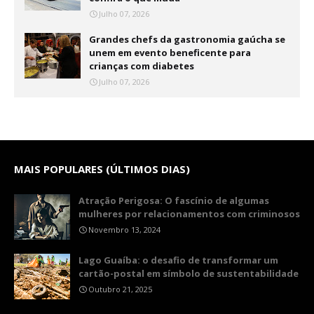
Julho 07, 2026
Grandes chefs da gastronomia gaúcha se
unem em evento beneficente para
crianças com diabetes
Julho 07, 2026
MAIS POPULARES (ÚLTIMOS DIAS)
Atração Perigosa: O fascínio de algumas
mulheres por relacionamentos com criminosos
Novembro 13, 2024
Lago Guaíba: o desafio de transformar um
cartão-postal em símbolo de sustentabilidade
Outubro 21, 2025