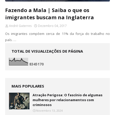
Fazendo a Mala | Saiba o que os
imigrantes buscam na Inglaterra
André Guterres
Dezembro 04, 2017
Os imigrantes compõem cerca de 11% da força do trabalho no
país. …
TOTAL DE VISUALIZAÇÕES DE PÁGINA
8
3
4
5
1
7
0
MAIS POPULARES
Atração Perigosa: O fascínio de algumas
mulheres por relacionamentos com
criminosos
Novembro 13, 2024