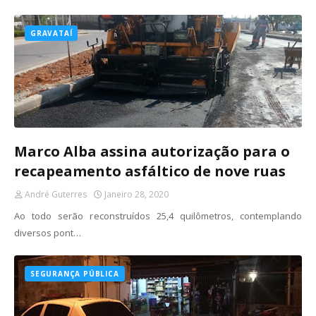
GRAVATAÍ
Marco Alba assina autorização para o
recapeamento asfáltico de nove ruas
André Guterres
Janeiro 28, 2020
Ao todo serão reconstruídos 25,4 quilômetros, contemplando
diversos pont…
SEGURANÇA PÚBLICA