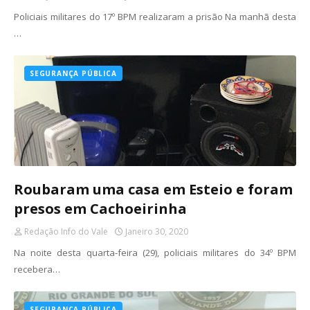
Policiais militares do 17º BPM realizaram a prisão Na manhã desta
…
SEGURANÇA PÚBLICA
Roubaram uma casa em Esteio e foram
presos em Cachoeirinha
Redação Info do Vale
Janeiro 30, 2020
Na noite desta quarta-feira (29), policiais militares do 34º BPM
recebera…
SEGURANÇA PÚBLICA