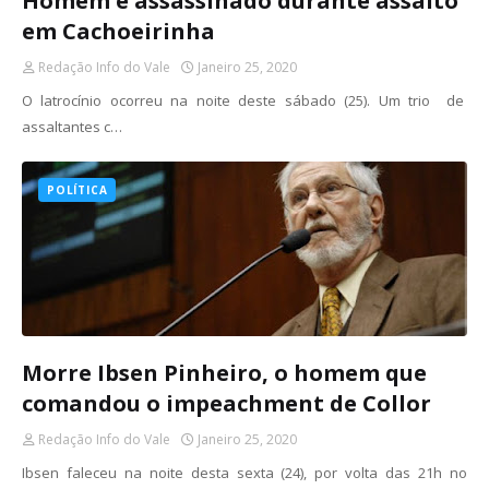
Homem é assassinado durante assalto
em Cachoeirinha
Redação Info do Vale
Janeiro 25, 2020
O latrocínio ocorreu na noite deste sábado (25). Um trio de
assaltantes c…
POLÍTICA
Morre Ibsen Pinheiro, o homem que
comandou o impeachment de Collor
Redação Info do Vale
Janeiro 25, 2020
Ibsen faleceu na noite desta sexta (24), por volta das 21h no