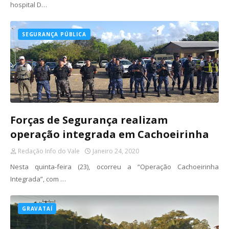
hospital D…
SEGURANÇA PÚBLICA
Forças de Segurança realizam
operação integrada em Cachoeirinha
Redação Info do Vale
Janeiro 24, 2020
Nesta quinta-feira (23), ocorreu a “Operação Cachoeirinha
Integrada”, com …
GRAVATAÍ