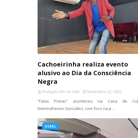
Cachoeirinha realiza evento
alusivo ao Dia da Consciência
Negra
Redação Info do Vale
Novembro 22, 2022
“Falas Pretas” aconteceu na Casa de Cul
Demósthenes González, com foco na p…
GERAL