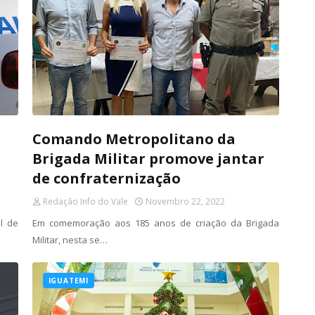
a
Comando Metropolitano da
Brigada Militar promove jantar
de confraternização
Redação Info do Vale
Novembro 22, 2022
l de
Em comemoração aos 185 anos de criação da Brigada
Militar, nesta se…
IGUATEMI