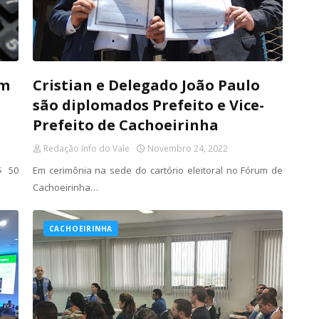
em
Cristian e Delegado João Paulo
são diplomados Prefeito e Vice-
Prefeito de Cachoeirinha
Redação Info do Vale
Novembro 24, 2022
$ 50
Em cerimônia na sede do cartório eleitoral no Fórum de
Cachoeirinha…
CACHOEIRINHA