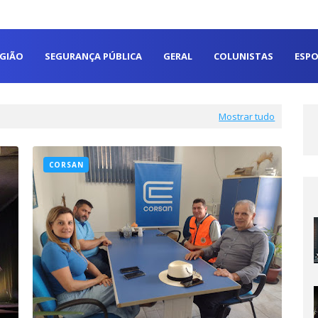
EGIÃO
SEGURANÇA PÚBLICA
GERAL
COLUNISTAS
ESPO
Mostrar tudo
CORSAN