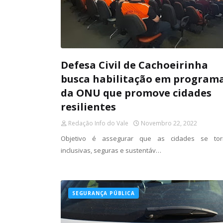
Defesa Civil de Cachoeirinha
busca habilitação em program
da ONU que promove cidades
resilientes
Redação Info do Vale
Novembro 22, 2022
Objetivo é assegurar que as cidades se to
inclusivas, seguras e sustentáv…
SEGURANÇA PÚBLICA