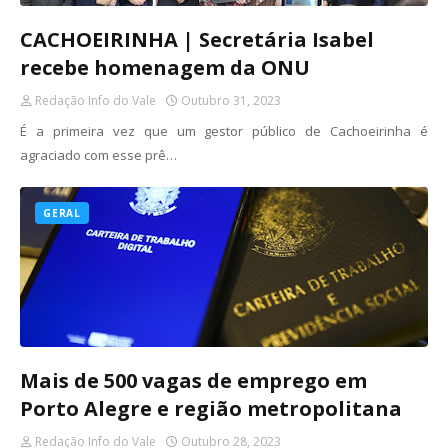
CACHOEIRINHA | Secretária Isabel
recebe homenagem da ONU
Redação Info do Vale
Outubro 31, 2023
É a primeira vez que um gestor público de Cachoeirinha é
agraciado com esse prê…
GERAL
Mais de 500 vagas de emprego em
Porto Alegre e região metropolitana
Redação Info do Vale
Outubro 28, 2023