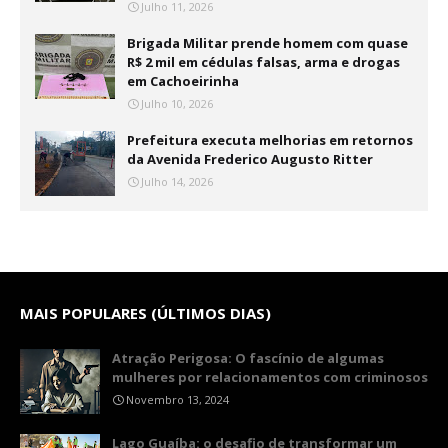
Julho 11, 2026
Brigada Militar prende homem com quase
R$ 2 mil em cédulas falsas, arma e drogas
em Cachoeirinha
Julho 10, 2026
Prefeitura executa melhorias em retornos
da Avenida Frederico Augusto Ritter
Julho 14, 2026
MAIS POPULARES (ÚLTIMOS DIAS)
Atração Perigosa: O fascínio de algumas
mulheres por relacionamentos com criminosos
Novembro 13, 2024
Lago Guaíba: o desafio de transformar um