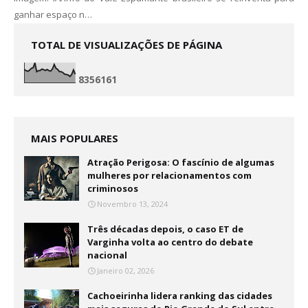
ganhar espaço n…
TOTAL DE VISUALIZAÇÕES DE PÁGINA
8
3
5
6
1
6
1
MAIS POPULARES
Atração Perigosa: O fascínio de algumas
mulheres por relacionamentos com
criminosos
Novembro 13, 2024
Três décadas depois, o caso ET de
Varginha volta ao centro do debate
nacional
Janeiro 02, 2026
Cachoeirinha lidera ranking das cidades