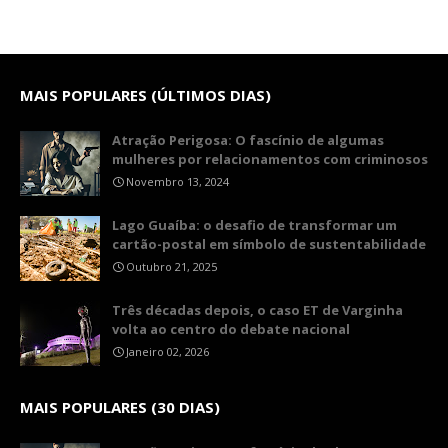
MAIS POPULARES (ÚLTIMOS DIAS)
Atração Perigosa: O fascínio de algumas
mulheres por relacionamentos com criminosos
Novembro 13, 2024
Lago Guaíba: o desafio de transformar um
cartão-postal em símbolo de sustentabilidade
Outubro 21, 2025
Três décadas depois, o caso ET de Varginha
volta ao centro do debate nacional
Janeiro 02, 2026
MAIS POPULARES (30 DIAS)