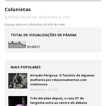
Colunistas
Redação Info do Vale
Novembro 01, 2016
Espaço para os colunistas do Info do Vale.
TOTAL DE VISUALIZAÇÕES DE PÁGINA
8
3
4
8
5
5
1
MAIS POPULARES
Atração Perigosa: O fascínio de algumas
mulheres por relacionamentos com
criminosos
Novembro 13, 2024
Três décadas depois, o caso ET de
Varginha volta ao centro do debate