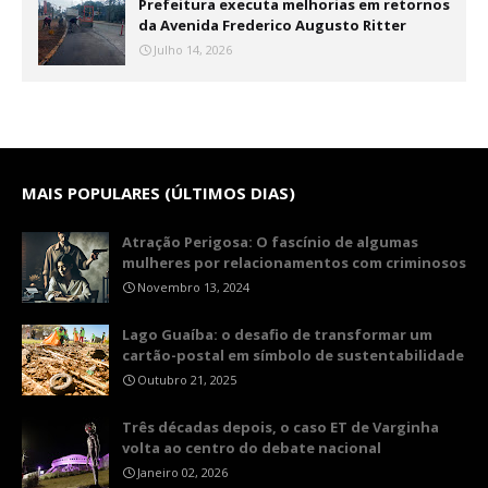
Prefeitura executa melhorias em retornos
da Avenida Frederico Augusto Ritter
Julho 14, 2026
MAIS POPULARES (ÚLTIMOS DIAS)
Atração Perigosa: O fascínio de algumas
mulheres por relacionamentos com criminosos
Novembro 13, 2024
Lago Guaíba: o desafio de transformar um
cartão-postal em símbolo de sustentabilidade
Outubro 21, 2025
Três décadas depois, o caso ET de Varginha
volta ao centro do debate nacional
Janeiro 02, 2026