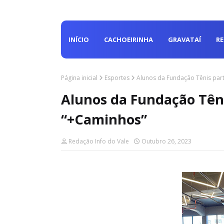
INÍCIO
CACHOEIRINHA
GRAVATAÍ
R
Página inicial
Esportes
Alunos da Fundação Tênis par
Alunos da Fundação Têni
“+Caminhos”
Redação Info do Vale
Outubro 26, 2023