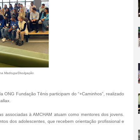
na Madruga/Divulgação
da ONG Fundação Tênis participam do “+Caminhos”, realizado
allax.
resas associadas à AMCHAM atuam como mentores dos jovens.
tos dos adolescentes, que recebem orientação profissional e