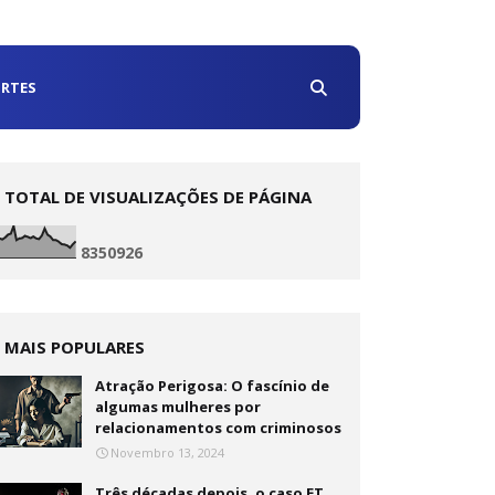
RTES
TOTAL DE VISUALIZAÇÕES DE PÁGINA
8
3
5
0
9
2
6
MAIS POPULARES
Atração Perigosa: O fascínio de
algumas mulheres por
relacionamentos com criminosos
Novembro 13, 2024
Três décadas depois, o caso ET