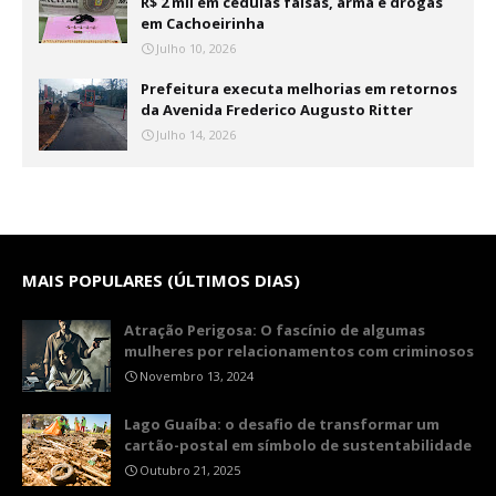
R$ 2 mil em cédulas falsas, arma e drogas
em Cachoeirinha
Julho 10, 2026
Prefeitura executa melhorias em retornos
da Avenida Frederico Augusto Ritter
Julho 14, 2026
MAIS POPULARES (ÚLTIMOS DIAS)
Atração Perigosa: O fascínio de algumas
mulheres por relacionamentos com criminosos
Novembro 13, 2024
Lago Guaíba: o desafio de transformar um
cartão-postal em símbolo de sustentabilidade
Outubro 21, 2025