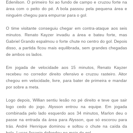
Edenilson. O primeiro foi ao fundo de campo e cruzou forte na
área com o peito do pé. A bola passou pela pequena área e
ninguém chegou para empurrar para o gol.
O time visitante conseguiu chegar em contra-ataque aos seis
minutos. Renato Kayzer invadiu a área e bateu forte, mas
Gabriel Grando espalmou o forte chute no centro do gol. Depois
disso, a partida ficou mais equilibrada, sem grandes chegadas
de ambos os lados.
Em jogada de velocidade aos 15 minutos, Renato Kayzer
recebeu no corredor direito ofensivo e cruzou rasteiro. Aitor
chegou em velocidade, livre, para bater de primeira e mandar
por sobre a meta.
Logo depois, Willian sentiu lesão no pé direito e teve que sair
logo cedo do jogo. Alysson entrou na equipe. Em jogada
combinada pelo lado esquerdo aos 34 minutos, Marlon deu o
passe na entrada da área para Alysson, que só escorou para
trás. André Henrique dominou e soltou o chute na caída da
bola. Lucas Arcanjo defendeu no meio do gol.