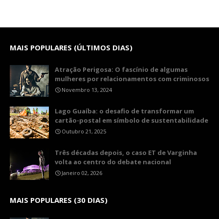
MAIS POPULARES (ÚLTIMOS DIAS)
Atração Perigosa: O fascínio de algumas
mulheres por relacionamentos com criminosos
Novembro 13, 2024
Lago Guaíba: o desafio de transformar um
cartão-postal em símbolo de sustentabilidade
Outubro 21, 2025
Três décadas depois, o caso ET de Varginha
volta ao centro do debate nacional
Janeiro 02, 2026
MAIS POPULARES (30 DIAS)