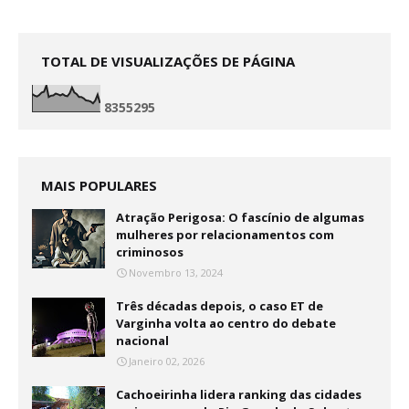
TOTAL DE VISUALIZAÇÕES DE PÁGINA
8
3
5
5
2
9
5
MAIS POPULARES
Atração Perigosa: O fascínio de algumas
mulheres por relacionamentos com
criminosos
Novembro 13, 2024
Três décadas depois, o caso ET de
Varginha volta ao centro do debate
nacional
Janeiro 02, 2026
Cachoeirinha lidera ranking das cidades