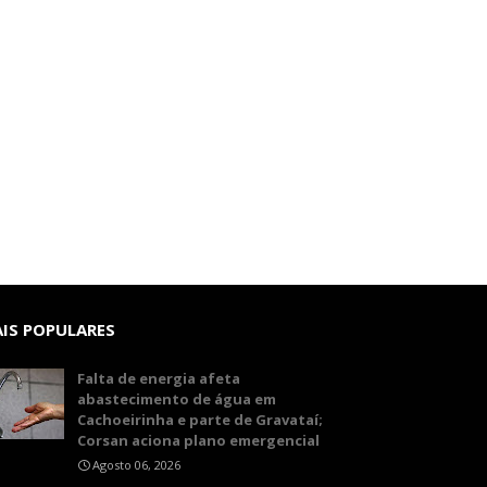
IS POPULARES
Falta de energia afeta
abastecimento de água em
Cachoeirinha e parte de Gravataí;
Corsan aciona plano emergencial
Agosto 06, 2026