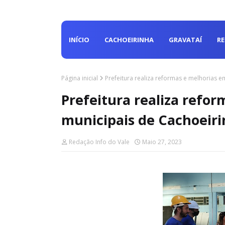
INÍCIO
CACHOEIRINHA
GRAVATAÍ
R
Página inicial
Prefeitura realiza reformas e melhorias 
Prefeitura realiza refor
municipais de Cachoeir
Redação Info do Vale
Maio 27, 2023