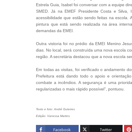
Estrela Guia, Isabel foi conversar com a equipe di
SMED. Já na EMEF Presidente Costa e Silva, I
acessibilidade que estão sendo feitas na escola. A
pintura que está sendo realizada na área intern
demandas da EMEI.
Outra vistoria foi no prédio da EMEI Menino Jes
dias. No local, será construída uma nova escola
região. A secretária destacou que a nova escola se
Em todas as visitas, foi verificado o andamento d
Prefeitura está dando todo o apoio e orientaç
combate a incêndios. A segurança é uma priorid
regularizadas o mais rápido possível”, pontuou.
Texto e foto: André Guterres
Edição: Vanessa Martins
Facebook
Twitter