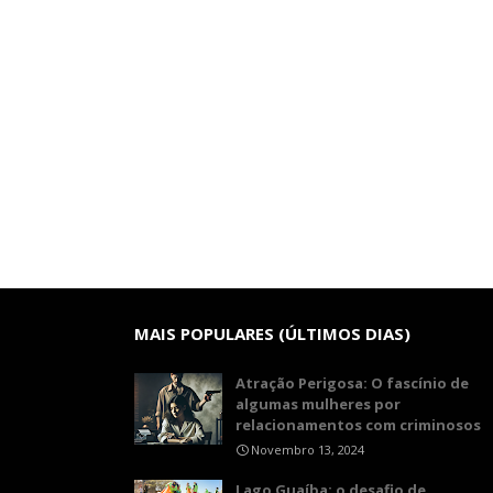
MAIS POPULARES (ÚLTIMOS DIAS)
Atração Perigosa: O fascínio de
algumas mulheres por
relacionamentos com criminosos
Novembro 13, 2024
Lago Guaíba: o desafio de