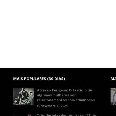
MAIS POPULARES (30 DIAS)
MA
Atração Perigosa: O fascínio de
algumas mulheres por
relacionamentos com criminosos
Novembro 13, 2024
Três décadas depois, o caso ET de