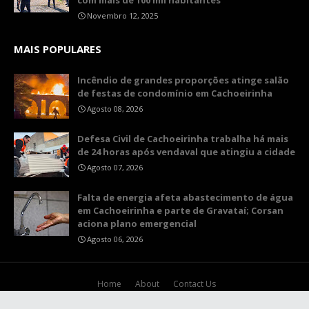
com mais de 100 mil habitantes
Novembro 12, 2025
MAIS POPULARES
Incêndio de grandes proporções atinge salão
de festas de condomínio em Cachoeirinha
Agosto 08, 2026
Defesa Civil de Cachoeirinha trabalha há mais
de 24 horas após vendaval que atingiu a cidade
Agosto 07, 2026
Falta de energia afeta abastecimento de água
em Cachoeirinha e parte de Gravataí; Corsan
aciona plano emergencial
Agosto 06, 2026
Home
About
Contact Us
Crafted with
by
TemplatesYard
| Distributed by
Gooyaabi