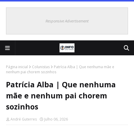
Responsive Advertisement
Página inicial
Colunistas
Patrícia Alba | Que nenhuma mãe e
nenhum pai chorem sozinhos
Patrícia Alba | Que nenhuma
mãe e nenhum pai chorem
sozinhos
André Guterres
Julho 06, 2026