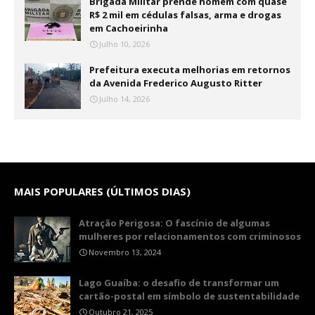
Brigada Militar prende homem com quase
R$ 2 mil em cédulas falsas, arma e drogas
em Cachoeirinha
Julho 10, 2026
Prefeitura executa melhorias em retornos
da Avenida Frederico Augusto Ritter
Julho 14, 2026
MAIS POPULARES (ÚLTIMOS DIAS)
Atração Perigosa: O fascínio de algumas
mulheres por relacionamentos com criminosos
Novembro 13, 2024
Lago Guaíba: o desafio de transformar um
cartão-postal em símbolo de sustentabilidade
Outubro 21, 2025