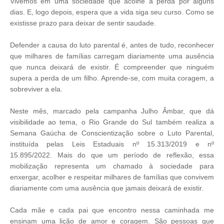
Vivemos em uma sociedade que acolhe a perda por alguns
dias. E, logo depois, espera que a vida siga seu curso. Como se
existisse prazo para deixar de sentir saudade.
Defender a causa do luto parental é, antes de tudo, reconhecer
que milhares de famílias carregam diariamente uma ausência
que nunca deixará de existir. É compreender que ninguém
supera a perda de um filho. Aprende-se, com muita coragem, a
sobreviver a ela.
Neste mês, marcado pela campanha Julho Âmbar, que dá
visibilidade ao tema, o Rio Grande do Sul também realiza a
Semana Gaúcha de Conscientização sobre o Luto Parental,
instituída pelas Leis Estaduais nº 15.313/2019 e nº
15.895/2022. Mais do que um período de reflexão, essa
mobilização representa um chamado à sociedade para
enxergar, acolher e respeitar milhares de famílias que convivem
diariamente com uma ausência que jamais deixará de existir.
Cada mãe e cada pai que encontro nessa caminhada me
ensinam uma lição de amor e coragem. São pessoas que