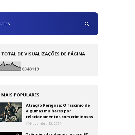
RTES
TOTAL DE VISUALIZAÇÕES DE PÁGINA
8
3
4
8
1
1
9
MAIS POPULARES
Atração Perigosa: O fascínio de
algumas mulheres por
relacionamentos com criminosos
Novembro 13, 2024
Três décadas depois, o caso ET