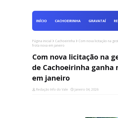
INÍCIO
CACHOEIRINHA
GRAVATAÍ
R
Página inicial
Cachoeirinha
Com nova licitação na ges
frota nova em janeiro
Com nova licitação na ge
de Cachoeirinha ganha 
em janeiro
Redação Info do Vale
Janeiro 04, 2026