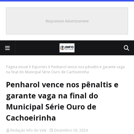
Responsive Advertisement
Página inicial
Esportes
Penharol vence nos pênaltis e garante vaga
na final do Municipal Série Ouro de Cachoeirinha
Penharol vence nos pênaltis e
garante vaga na final do
Municipal Série Ouro de
Cachoeirinha
Redação Info do Vale
Dezembro 03, 2024