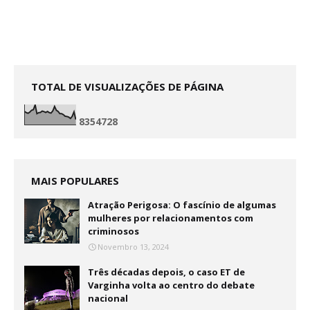
TOTAL DE VISUALIZAÇÕES DE PÁGINA
8
3
5
4
7
2
8
MAIS POPULARES
Atração Perigosa: O fascínio de algumas
mulheres por relacionamentos com
criminosos
Novembro 13, 2024
Três décadas depois, o caso ET de
Varginha volta ao centro do debate
nacional