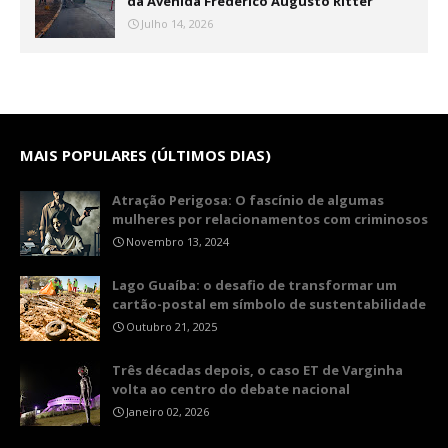
da Avenida Frederico Augusto Ritter
Julho 14, 2026
MAIS POPULARES (ÚLTIMOS DIAS)
Atração Perigosa: O fascínio de algumas
mulheres por relacionamentos com criminosos
Novembro 13, 2024
Lago Guaíba: o desafio de transformar um
cartão-postal em símbolo de sustentabilidade
Outubro 21, 2025
Três décadas depois, o caso ET de Varginha
volta ao centro do debate nacional
Janeiro 02, 2026