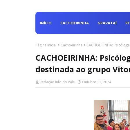
INÍCIO
CACHOEIRINHA
GRAVATAÍ
R
Página inicial
Cachoeirinha
CACHOEIRINHA: Psicóloga 
CACHOEIRINHA: Psicólog
destinada ao grupo Vito
Redação Info do Vale
Outubro 11, 2024