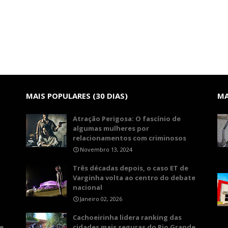
MAIS POPULARES (30 DIAS)
MA
Atração Perigosa: O fascínio de
algumas mulheres por
relacionamentos com criminosos
Novembro 13, 2024
Três décadas depois, o caso ET de
Varginha volta ao centro do debate
nacional
Janeiro 02, 2026
Cachoeirinha lidera ranking das
e
cidades mais seguras do Rio Grande