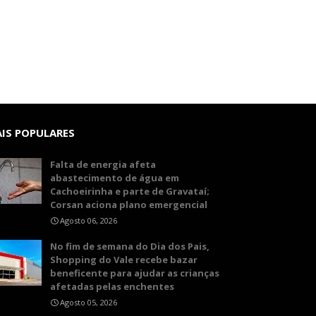
IS POPULARES
Falta de energia afeta
abastecimento de água em
Cachoeirinha e parte de Gravataí;
Corsan aciona plano emergencial
Agosto 06, 2026
No fim de semana do Dia dos Pais,
Shopping do Vale recebe bazar
beneficente para ajudar as crianças
afetadas pelas enchentes
Agosto 05, 2026