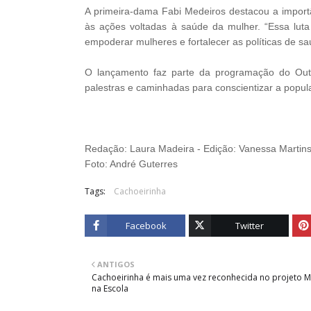
A primeira-dama Fabi Medeiros destacou a importâ
às ações voltadas à saúde da mulher. “Essa luta
empoderar mulheres e fortalecer as políticas de sa
O lançamento faz parte da programação do Out
palestras e caminhadas para conscientizar a popu
Redação: Laura Madeira -
Edição: Vanessa Martin
Foto: André Guterres
Tags:
Cachoeirinha
Facebook
Twitter
ANTIGOS
Cachoeirinha é mais uma vez reconhecida no projeto 
na Escola