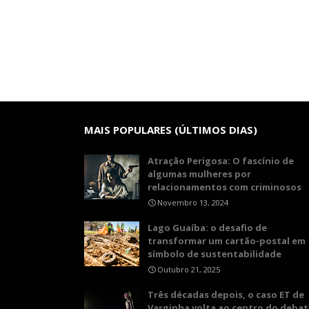
MAIS POPULARES (ÚLTIMOS DIAS)
Atração Perigosa: O fascínio de
algumas mulheres por
relacionamentos com criminosos
Novembro 13, 2024
Lago Guaíba: o desafio de
transformar um cartão-postal em
símbolo de sustentabilidade
Outubro 21, 2025
Três décadas depois, o caso ET de
Varginha volta ao centro do debat