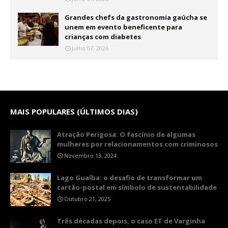
Grandes chefs da gastronomia gaúcha se
unem em evento beneficente para
crianças com diabetes
Julho 07, 2026
MAIS POPULARES (ÚLTIMOS DIAS)
Atração Perigosa: O fascínio de algumas
mulheres por relacionamentos com criminosos
Novembro 13, 2024
Lago Guaíba: o desafio de transformar um
cartão-postal em símbolo de sustentabilidade
Outubro 21, 2025
Três décadas depois, o caso ET de Varginha