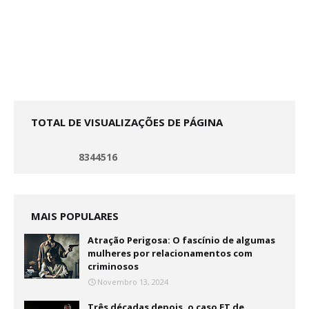
TOTAL DE VISUALIZAÇÕES DE PÁGINA
8
3
4
4
5
1
6
MAIS POPULARES
Atração Perigosa: O fascínio de algumas
mulheres por relacionamentos com
criminosos
Novembro 13, 2024
Três décadas depois, o caso ET de