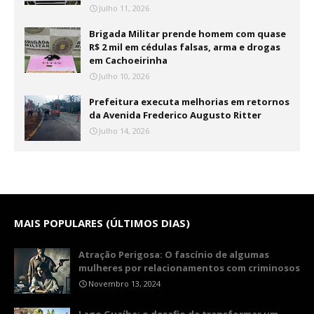
Julho 11, 2026
Brigada Militar prende homem com quase
R$ 2 mil em cédulas falsas, arma e drogas
em Cachoeirinha
Julho 10, 2026
Prefeitura executa melhorias em retornos
da Avenida Frederico Augusto Ritter
Julho 14, 2026
MAIS POPULARES (ÚLTIMOS DIAS)
Atração Perigosa: O fascínio de algumas
mulheres por relacionamentos com criminosos
Novembro 13, 2024