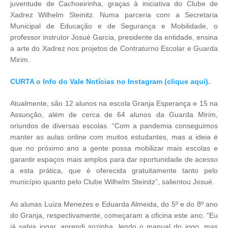
juventude de Cachoeirinha, graças à iniciativa do Clube de
Xadrez Wilhelm Steinitz. Numa parceria com a Secretaria
Municipal de Educação e de Segurança e Mobilidade, o
professor instrutor Josué Garcia, presidente da entidade, ensina
a arte do Xadrez nos projetos de Contraturno Escolar e Guarda
Mirim.
CURTA o Info do Vale Notícias no Instagram (clique aqui).
Atualmente, são 12 alunos na escola Granja Esperança e 15 na
Assunção, além de cerca de 64 alunos da Guarda Mirim,
oriundos de diversas escolas. “Com a pandemia conseguimos
manter as aulas online com muitos estudantes, mas a ideia é
que no próximo ano a gente possa mobilizar mais escolas e
garantir espaços mais amplos para dar oportunidade de acesso
a esta prática, que é oferecida gratuitamente tanto pelo
município quanto pelo Clube Wilhelm Steinitz”, salientou Josué.
As alunas Luiza Menezes e Eduarda Almeida, do 5º e do 8º ano
do Granja, respectivamente, começaram a oficina este ano. “Eu
já sabia jogar, aprendi sozinha, lendo o manual do jogo, mas