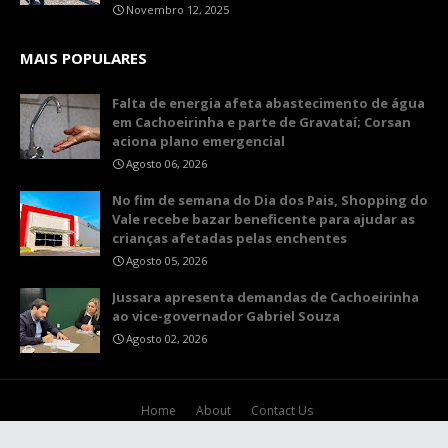
Novembro 12, 2025
MAIS POPULARES
Falta de energia afeta abastecimento de água
em Cachoeirinha e parte de Gravataí; Corsan
aciona plano emergencial
Agosto 06, 2026
No fim de semana do Dia dos Pais, Shopping do
Vale recebe bazar beneficente para ajudar as
crianças afetadas pelas enchentes
Agosto 05, 2026
Jussara apresenta demandas de Cachoeirinha
ao vice-governador Gabriel Souza
Agosto 02, 2026
Home
About
Contact Us
Crafted with
by
TemplatesYard
| Distributed by
Gooyaabi