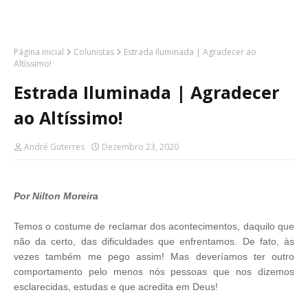
Página inicial
Colunistas
Estrada Iluminada | Agradecer ao
Altíssimo!
Estrada Iluminada | Agradecer
ao Altíssimo!
André Guterres
Dezembro 23, 2020
Por Nilton Moreira
Temos o costume de reclamar dos acontecimentos, daquilo que
não da certo, das dificuldades que enfrentamos. De fato, às
vezes também me pego assim! Mas deveríamos ter outro
comportamento pelo menos nós pessoas que nos dizemos
esclarecidas, estudas e que acredita em Deus!