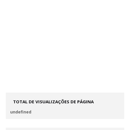
TOTAL DE VISUALIZAÇÕES DE PÁGINA
u
n
d
e
f
n
e
d