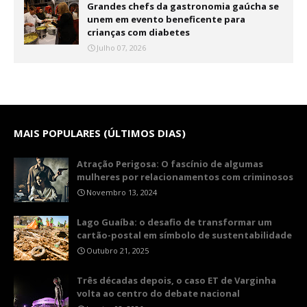
Grandes chefs da gastronomia gaúcha se
unem em evento beneficente para
crianças com diabetes
Julho 07, 2026
MAIS POPULARES (ÚLTIMOS DIAS)
Atração Perigosa: O fascínio de algumas
mulheres por relacionamentos com criminosos
Novembro 13, 2024
Lago Guaíba: o desafio de transformar um
cartão-postal em símbolo de sustentabilidade
Outubro 21, 2025
Três décadas depois, o caso ET de Varginha
volta ao centro do debate nacional