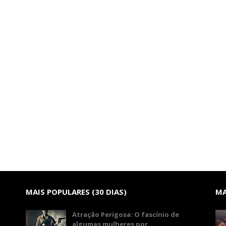
MAIS POPULARES (30 DIAS)
MA
Atração Perigosa: O fascínio de
algumas mulheres por