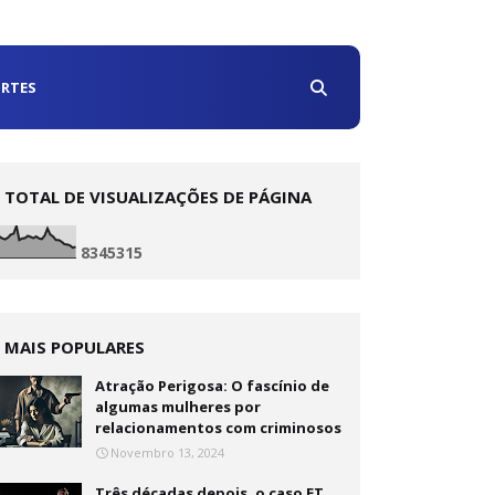
RTES
TOTAL DE VISUALIZAÇÕES DE PÁGINA
8
3
4
5
3
1
5
MAIS POPULARES
Atração Perigosa: O fascínio de
algumas mulheres por
relacionamentos com criminosos
Novembro 13, 2024
Três décadas depois, o caso ET