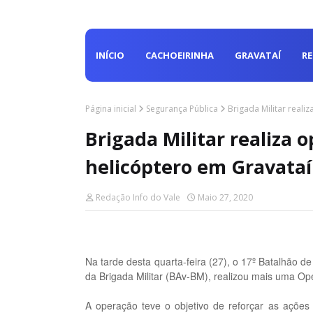
INÍCIO
CACHOEIRINHA
GRAVATAÍ
R
Página inicial
Segurança Pública
Brigada Militar real
Brigada Militar realiza 
helicóptero em Gravataí
Redação Info do Vale
Maio 27, 2020
Na tarde desta quarta-feira (27), o 17º Batalhão d
da Brigada Militar (BAv-BM), realizou mais uma Op
A operação teve o objetivo de reforçar as ações