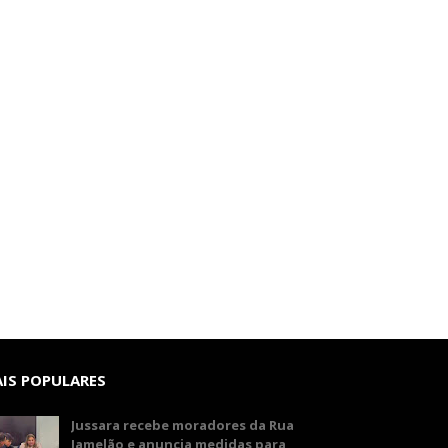
IS POPULARES
Jussara recebe moradores da Rua
Jamelão e anuncia medidas para