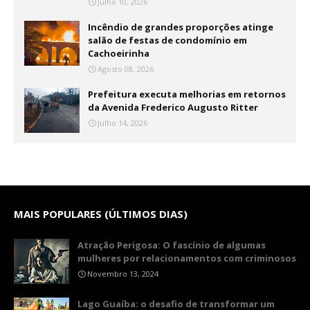
Julho 10, 2026
Incêndio de grandes proporções atinge
salão de festas de condomínio em
Cachoeirinha
Agosto 08, 2026
Prefeitura executa melhorias em retornos
da Avenida Frederico Augusto Ritter
Julho 14, 2026
MAIS POPULARES (ÚLTIMOS DIAS)
Atração Perigosa: O fascínio de algumas
mulheres por relacionamentos com criminosos
Novembro 13, 2024
Lago Guaíba: o desafio de transformar um