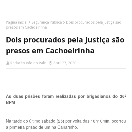
Página inicial
Segurança Pública
Dois procurados pela Justiça são
presos em Cachoeirinha
Dois procurados pela Justiça são
presos em Cachoeirinha
Redação Info do Vale
Abril 27, 2020
As duas prisões foram realizadas por brigadianos do 26º
BPM
Na tarde do último sábado (25) por volta das 18h10min, ocorreu
a primeira prisão de um na Canarinho.