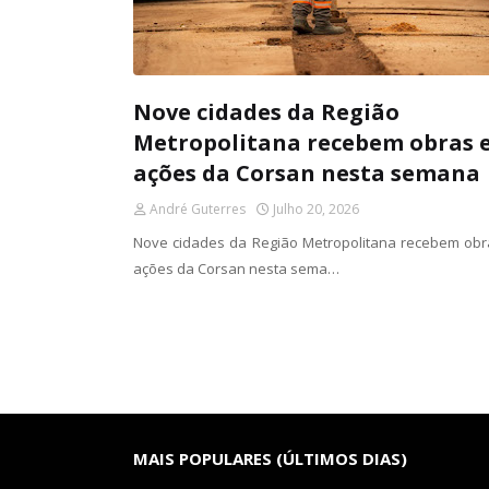
Nove cidades da Região
Metropolitana recebem obras 
ações da Corsan nesta semana
André Guterres
Julho 20, 2026
Nove cidades da Região Metropolitana recebem obr
ações da Corsan nesta sema…
MAIS POPULARES (ÚLTIMOS DIAS)