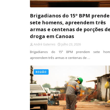
Brigadianos do 15º BPM prend
sete homens, apreendem três
armas e centenas de porções d
droga em Canoas
André Guterres
Julho 23, 2026
Brigadianos do 15º BPM prendem sete hom
apreendem três armas e centenas de …
REGIÃO