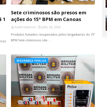
Sete criminosos são presos em
$ 1
ações do 15º BPM em Canoas
André Guterres
Julho 28, 2026
Produtos furtados recuperados pelos brigadianos do 15º
BPM Sete criminosos são …
icos
SEGURANÇA PÚBLICA