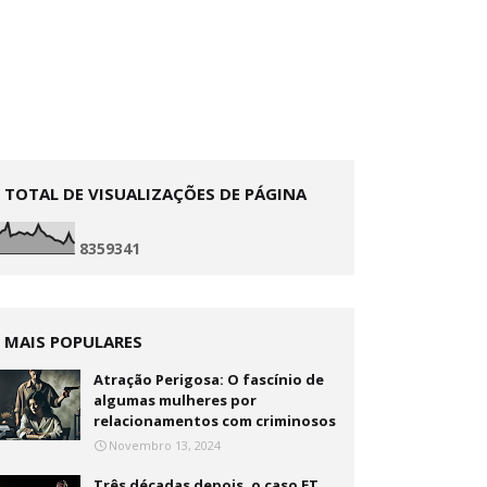
TOTAL DE VISUALIZAÇÕES DE PÁGINA
8
3
5
9
3
4
1
MAIS POPULARES
Atração Perigosa: O fascínio de
algumas mulheres por
relacionamentos com criminosos
Novembro 13, 2024
Três décadas depois, o caso ET