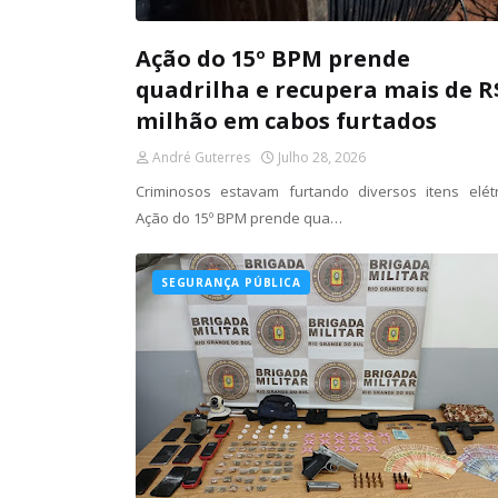
Ação do 15º BPM prende
quadrilha e recupera mais de R
milhão em cabos furtados
André Guterres
Julho 28, 2026
Criminosos estavam furtando diversos itens elétr
Ação do 15º BPM prende qua…
SEGURANÇA PÚBLICA