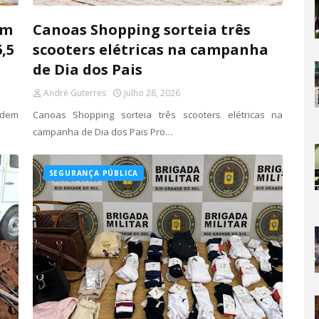
em
Canoas Shopping sorteia três
,5
scooters elétricas na campanha
de Dia dos Pais
André Guterres
Julho 28, 2026
ndem
Canoas Shopping sorteia três scooters elétricas na
campanha de Dia dos Pais Pro…
SEGURANÇA PÚBLICA