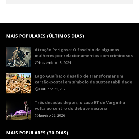
MAIS POPULARES (ÚLTIMOS DIAS)
Atração Perigosa: O fascínio de algumas
mulheres por relacionamentos com criminosos
Novembro 13, 2024
Lago Guaíba: o desafio de transformar um
cartão-postal em símbolo de sustentabilidade
Outubro 21, 2025
Três décadas depois, o caso ET de Varginha
volta ao centro do debate nacional
Janeiro 02, 2026
MAIS POPULARES (30 DIAS)