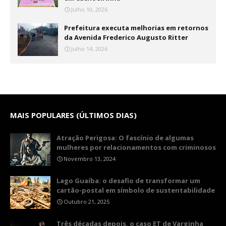
Julho 10, 2026
Prefeitura executa melhorias em retornos
da Avenida Frederico Augusto Ritter
Julho 14, 2026
MAIS POPULARES (ÚLTIMOS DIAS)
Atração Perigosa: O fascínio de algumas
mulheres por relacionamentos com criminosos
Novembro 13, 2024
Lago Guaíba: o desafio de transformar um
cartão-postal em símbolo de sustentabilidade
Outubro 21, 2025
Três décadas depois, o caso ET de Varginha