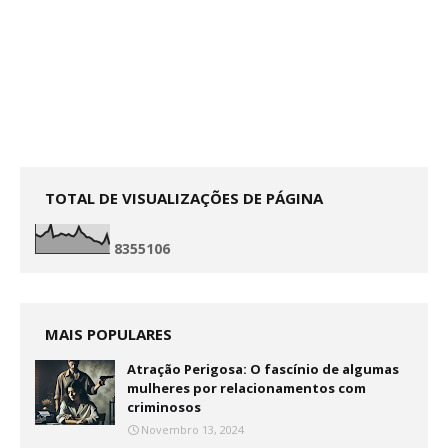
TOTAL DE VISUALIZAÇÕES DE PÁGINA
8
3
5
5
1
0
6
MAIS POPULARES
Atração Perigosa: O fascínio de algumas
mulheres por relacionamentos com
criminosos
Novembro 13, 2024