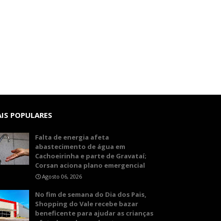
IS POPULARES
Falta de energia afeta
abastecimento de água em
Cachoeirinha e parte de Gravataí;
Corsan aciona plano emergencial
Agosto 06, 2026
No fim de semana do Dia dos Pais,
Shopping do Vale recebe bazar
beneficente para ajudar as crianças