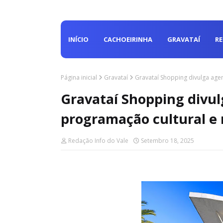
INÍCIO
CACHOEIRINHA
GRAVATAÍ
R
Página inicial
Gravataí
Gravataí Shopping divulga age
Gravataí Shopping divu
programação cultural e 
Redação Info do Vale
Setembro 18, 2025