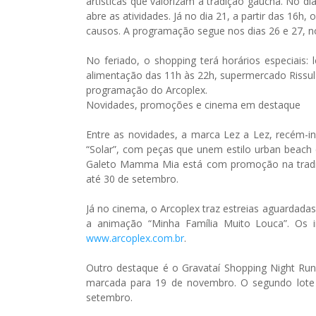
artísticas que valorizam a tradição gaúcha. No d
abre as atividades. Já no dia 21, a partir das 16h
causos. A programação segue nos dias 26 e 27, n
No feriado, o shopping terá horários especiais
alimentação das 11h às 22h, supermercado Rissu
programação do Arcoplex.
Novidades, promoções e cinema em destaque
Entre as novidades, a marca Lez a Lez, recém-in
“Solar”, com peças que unem estilo urban beach
Galeto Mamma Mia está com promoção na tradici
até 30 de setembro.
Já no cinema, o Arcoplex traz estreias aguardada
a animação “Minha Família Muito Louca”. Os in
www.arcoplex.com.br
.
Outro destaque é o Gravataí Shopping Night Ru
marcada para 19 de novembro. O segundo lote d
setembro.