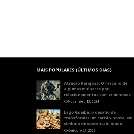
MAIS POPULARES (ÚLTIMOS DIAS)
Atração Perigosa: O fascínio de
algumas mulheres por
relacionamentos com criminosos
Novembro 13, 2024
Lago Guaíba: o desafio de
transformar um cartão-postal em
símbolo de sustentabilidade
Outubro 21, 2025