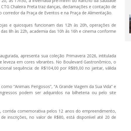
ia 20, às 17h30, a invernada pré-mirim do Rancho da Saudade
, o CTG Chaleira Preta traz danças, declamações e contação de
o corredor da Praça de Eventos e na Praça de Alimentação.
: lojas e quiosques funcionam das 12h às 20h, operações de
l das 8h às 22h, academia das 10h às 16h e cinema conforme
augurada, apresenta sua coleção Primavera 2026, intitulada
 e leveza em cores vibrantes. No Boulevard Gastronômico, o
onal sequência: de R$104,00 por R$89,00 no jantar, válida
s como “Animais Perigosos”, “A Grande Viagem da Sua Vida” e
gressos podem ser adquiridos na bilheteria ou pelo site
n, corrida comemorativa pelos 12 anos do empreendimento,
e inscrições, no valor de R$80, está disponível até 20 de