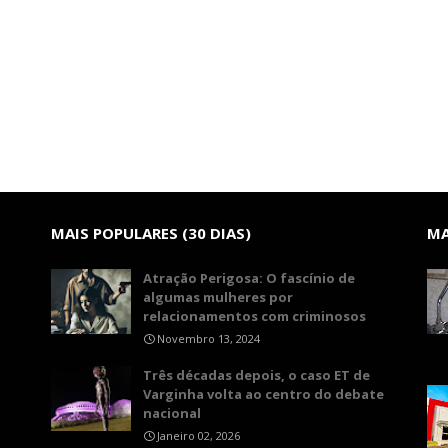
MAIS POPULARES (30 DIAS)
MA
Atração Perigosa: O fascínio de
algumas mulheres por
relacionamentos com criminosos
Novembro 13, 2024
Três décadas depois, o caso ET de
Varginha volta ao centro do debate
nacional
Janeiro 02, 2026