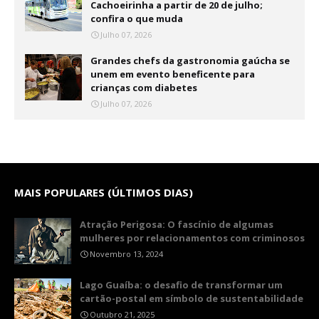
Cachoeirinha a partir de 20 de julho;
confira o que muda
Julho 07, 2026
Grandes chefs da gastronomia gaúcha se
unem em evento beneficente para
crianças com diabetes
Julho 07, 2026
MAIS POPULARES (ÚLTIMOS DIAS)
Atração Perigosa: O fascínio de algumas
mulheres por relacionamentos com criminosos
Novembro 13, 2024
Lago Guaíba: o desafio de transformar um
cartão-postal em símbolo de sustentabilidade
Outubro 21, 2025