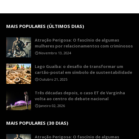
MAIS POPULARES (ÚLTIMOS DIAS)
Atração Perigosa: O fascínio de algumas
mulheres por relacionamentos com criminosos
Novembro 13, 2024
Lago Guaíba: o desafio de transformar um
cartão-postal em símbolo de sustentabilidade
Outubro 21, 2025
Três décadas depois, o caso ET de Varginha
volta ao centro do debate nacional
Janeiro 02, 2026
MAIS POPULARES (30 DIAS)
Atração Perigosa: O fascínio de algumas