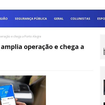
EGIÃO
SEGURANÇA PÚBLICA
GERAL
COLUNISTAS
ESPO
peração e chega a Porto Alegre
 amplia operação e chega a