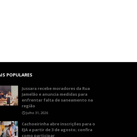
IS POPULARES
Jussara recebe moradores da Rua
Jamelão e anuncia medidas para
enfrentar falta de saneamento na
região
Julho 31, 2026
Cachoeirinha abre inscrições para o
EJA a partir de 3 de agosto; confira
como participar