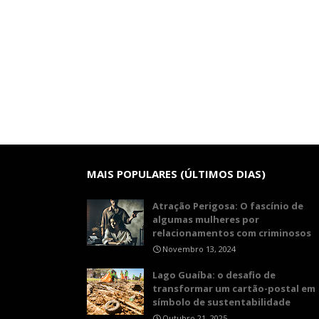
MAIS POPULARES (ÚLTIMOS DIAS)
Atração Perigosa: O fascínio de
algumas mulheres por
relacionamentos com criminosos
Novembro 13, 2024
Lago Guaíba: o desafio de
transformar um cartão-postal em
símbolo de sustentabilidade
Outubro 21, 2025