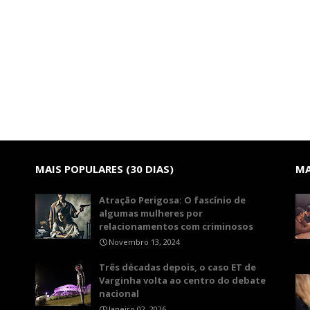
MAIS POPULARES (30 DIAS)
MA
Atração Perigosa: O fascínio de
algumas mulheres por
relacionamentos com criminosos
Novembro 13, 2024
Três décadas depois, o caso ET de
Varginha volta ao centro do debate
nacional
Janeiro 02, 2026