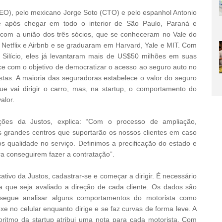
CEO), pelo mexicano Jorge Soto (CTO) e pelo espanhol Antonio
s e após chegar em todo o interior de São Paulo, Paraná e
iu com a união dos três sócios, que se conheceram no Vale do
, Netflix e Airbnb e se graduaram em Harvard, Yale e MIT. Com
Silício, eles já levantaram mais de US$50 milhões em suas
ce com o objetivo de democratizar o acesso ao seguro auto no
istas. A maioria das seguradoras estabelece o valor do seguro
e vai dirigir o carro, mas, na startup, o comportamento do
alor.
ões da Justos, explica: “Com o processo de ampliação,
 grandes centros que suportarão os nossos clientes em caso
s qualidade no serviço. Definimos a precificação do estado e
ra conseguirem fazer a contratação”.
cativo da Justos, cadastrar-se e começar a dirigir. É necessário
ra que seja avaliado a direção de cada cliente. Os dados são
onsegue analisar alguns comportamentos do motorista como
e no celular enquanto dirige e se faz curvas de forma leve. A
oritmo da startup atribui uma nota para cada motorista. Com