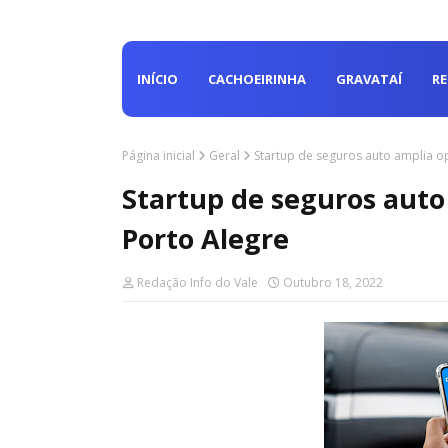
INÍCIO
CACHOEIRINHA
GRAVATAÍ
R
Página inicial
Geral
Startup de seguros auto amplia o
Startup de seguros auto
Porto Alegre
Redação Info do Vale
Outubro 18, 2022