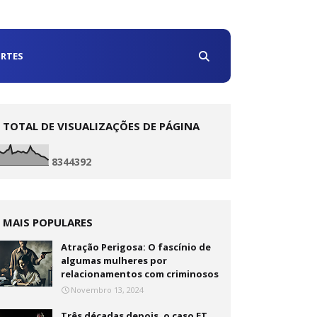
RTES
TOTAL DE VISUALIZAÇÕES DE PÁGINA
8
3
4
4
3
9
2
MAIS POPULARES
Atração Perigosa: O fascínio de
algumas mulheres por
relacionamentos com criminosos
Novembro 13, 2024
Três décadas depois, o caso ET