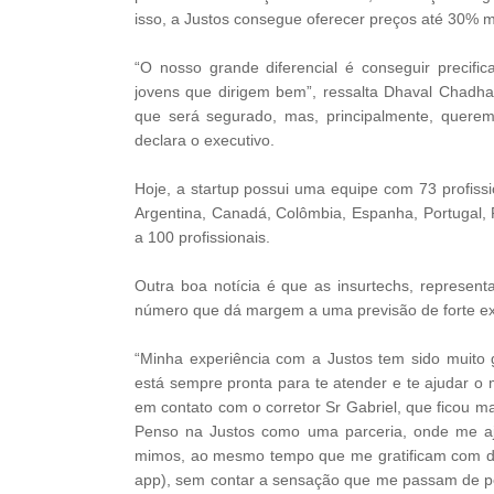
isso, a Justos consegue oferecer preços até 30% m
“O nosso grande diferencial é conseguir precifi
jovens que dirigem bem”, ressalta Dhaval Chadh
que será segurado, mas, principalmente, querem
declara o executivo.
Hoje, a startup possui uma equipe com 73 profissi
Argentina, Canadá, Colômbia, Espanha, Portugal
a 100 profissionais.
Outra boa notícia é que as insurtechs, represe
número que dá margem a uma previsão de forte e
“Minha experiência com a Justos tem sido muito g
está sempre pronta para te atender e te ajudar 
em contato com o corretor Sr Gabriel, que ficou ma
Penso na Justos como uma parceria, onde me aj
mimos, ao mesmo tempo que me gratificam com de
app), sem contar a sensação que me passam de pe