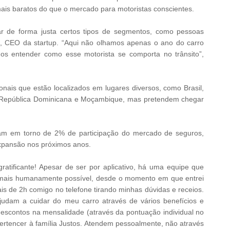
ais baratos do que o mercado para motoristas conscientes.
car de forma justa certos tipos de segmentos, como pessoas
a, CEO da startup. “Aqui não olhamos apenas o ano do carro
os entender como esse motorista se comporta no trânsito”,
onais que estão localizados em lugares diversos, como Brasil,
, República Dominicana e Moçambique, mas pretendem chegar
ntam em torno de 2% de participação do mercado de seguros,
xpansão nos próximos anos.
ratificante! Apesar de ser por aplicativo, há uma equipe que
o mais humanamente possível, desde o momento em que entrei
is de 2h comigo no telefone tirando minhas dúvidas e receios.
udam a cuidar do meu carro através de vários benefícios e
scontos na mensalidade (através da pontuação individual no
rtencer à família Justos. Atendem pessoalmente, não através