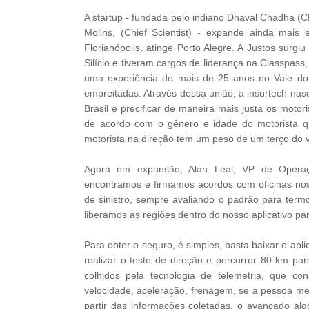
A startup - fundada pelo indiano Dhaval Chadha (
Molins, (Chief Scientist) - expande ainda mai
Florianópolis, atinge Porto Alegre. A Justos surg
Silício e tiveram cargos de liderança na Classpass
uma experiência de mais de 25 anos no Vale do 
empreitadas. Através dessa união, a insurtech nas
Brasil e precificar de maneira mais justa os motor
de acordo com o gênero e idade do motorista qu
motorista na direção tem um peso de um terço do v
Agora em expansão, Alan Leal, VP de Operaç
encontramos e firmamos acordos com oficinas nos
de sinistro, sempre avaliando o padrão para termo
liberamos as regiões dentro do nosso aplicativo pa
Para obter o seguro, é simples, basta baixar o apli
realizar o teste de direção e percorrer 80 km pa
colhidos pela tecnologia de telemetria, que c
velocidade, aceleração, frenagem, se a pessoa mex
partir das informações coletadas, o avançado alg