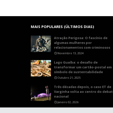
MAIS POPULARES (ÚLTIMOS DIAS)
Atração Perigosa: O fascínio de
algumas mulheres por
relacionamentos com criminosos
Novembro 13, 2024
Lago Guaíba: o desafio de
transformar um cartão-postal em
símbolo de sustentabilidade
Outubro 21, 2025
Três décadas depois, o caso ET de
Varginha volta ao centro do debat
nacional
Janeiro 02, 2026