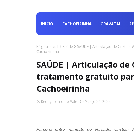
INÍCIO
CACHOEIRINHA
GRAVATAÍ
R
Página inicial
Saúde
SAÚDE | Articulação de Cristian 
Cachoeirinha
SAÚDE | Articulação de
tratamento gratuito par
Cachoeirinha
Redação Info do Vale
Março 24, 2022
Parceria entre mandato do Vereador Cristian 