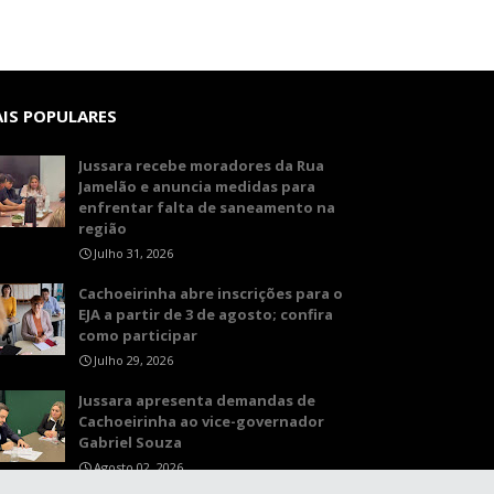
IS POPULARES
Jussara recebe moradores da Rua
Jamelão e anuncia medidas para
enfrentar falta de saneamento na
região
Julho 31, 2026
Cachoeirinha abre inscrições para o
EJA a partir de 3 de agosto; confira
como participar
Julho 29, 2026
Jussara apresenta demandas de
Cachoeirinha ao vice-governador
Gabriel Souza
Agosto 02, 2026