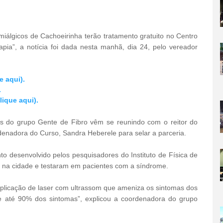
omiálgicos de Cachoeirinha terão tratamento gratuito no Centro
apia”, a notícia foi dada nesta manhã, dia 24, pelo vereador
e aqui).
.
ique aqui).
s do grupo Gente de Fibro vêm se reunindo com o reitor do
rdenadora do Curso, Sandra Heberele para selar a parceria.
o desenvolvido pelos pesquisadores do Instituto de Física de
 na cidade e testaram em pacientes com a síndrome.
aplicação de laser com ultrassom que ameniza os sintomas dos
e até 90% dos sintomas”, explicou a coordenadora do grupo