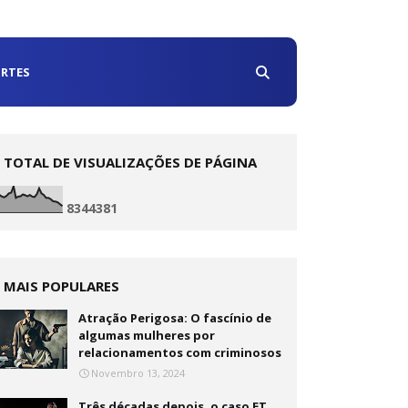
RTES
TOTAL DE VISUALIZAÇÕES DE PÁGINA
8
3
4
4
3
8
1
MAIS POPULARES
Atração Perigosa: O fascínio de
algumas mulheres por
relacionamentos com criminosos
Novembro 13, 2024
Três décadas depois, o caso ET