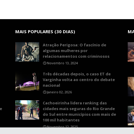
MAIS POPULARES (30 DIAS)
MA
Atração Perigosa: O fascínio de
algumas mulheres por
relacionamentos com criminosos
Novembro 13, 2024
Três décadas depois, o caso ET de
Varginha volta ao centro do debate
nacional
Janeiro 02, 2026
Cachoeirinha lidera ranking das
e
cidades mais seguras do Rio Grande
do Sul entre municípios com mais de
100 mil habitantes
Novembro 12, 2025