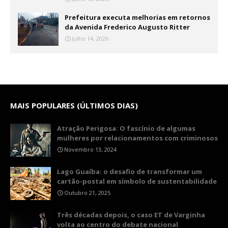
Prefeitura executa melhorias em retornos
da Avenida Frederico Augusto Ritter
Julho 14, 2026
MAIS POPULARES (ÚLTIMOS DIAS)
Atração Perigosa: O fascínio de algumas
mulheres por relacionamentos com criminosos
Novembro 13, 2024
Lago Guaíba: o desafio de transformar um
cartão-postal em símbolo de sustentabilidade
Outubro 21, 2025
Três décadas depois, o caso ET de Varginha
volta ao centro do debate nacional