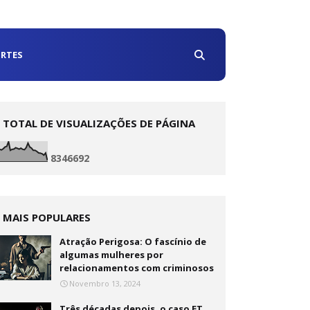
RTES
TOTAL DE VISUALIZAÇÕES DE PÁGINA
8
3
4
6
6
9
2
MAIS POPULARES
Atração Perigosa: O fascínio de
algumas mulheres por
relacionamentos com criminosos
Novembro 13, 2024
Três décadas depois, o caso ET