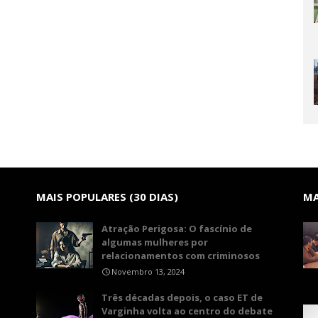
MAIS POPULARES (30 DIAS)
MA
Atração Perigosa: O fascínio de
algumas mulheres por
relacionamentos com criminosos
Novembro 13, 2024
Três décadas depois, o caso ET de
Varginha volta ao centro do debate