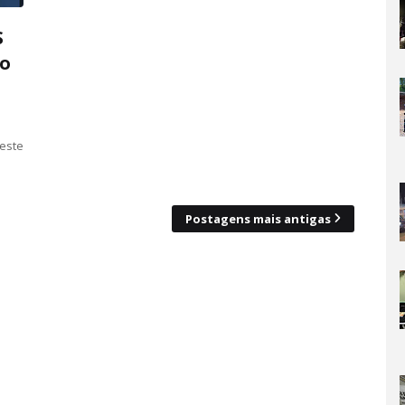
S
go
este
Postagens mais antigas