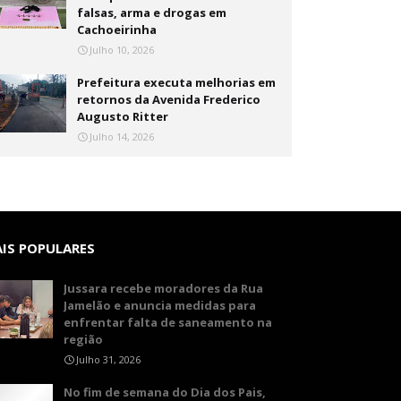
falsas, arma e drogas em
Cachoeirinha
Julho 10, 2026
Prefeitura executa melhorias em
retornos da Avenida Frederico
Augusto Ritter
Julho 14, 2026
IS POPULARES
Jussara recebe moradores da Rua
Jamelão e anuncia medidas para
enfrentar falta de saneamento na
região
Julho 31, 2026
No fim de semana do Dia dos Pais,