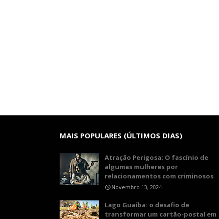
MAIS POPULARES (ÚLTIMOS DIAS)
Atração Perigosa: O fascínio de
algumas mulheres por
relacionamentos com criminosos
Novembro 13, 2024
Lago Guaíba: o desafio de
transformar um cartão-postal em