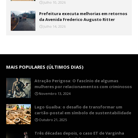
Julho 10, 2026
Prefeitura executa melhorias em retornos
da Avenida Frederico Augusto Ritter
Julho 14, 2026
MAIS POPULARES (ÚLTIMOS DIAS)
Atração Perigosa: O fascínio de algumas
mulheres por relacionamentos com criminosos
Novembro 13, 2024
Lago Guaíba: o desafio de transformar um
cartão-postal em símbolo de sustentabilidade
Outubro 21, 2025
Três décadas depois, o caso ET de Varginha