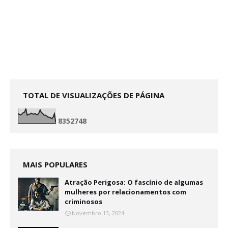
TOTAL DE VISUALIZAÇÕES DE PÁGINA
8
3
5
2
7
4
8
MAIS POPULARES
Atração Perigosa: O fascínio de algumas
mulheres por relacionamentos com
criminosos
Novembro 13, 2024