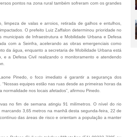
iversos pontos na zona rural também sofreram com os grandes
 limpeza de valas e arroios, retirada de galhos e entulhos,
mpactados. O prefeito Luiz Zaffalon determinou prioridade no
as municipais de Infraestrutura e Mobilidade Urbana e Defesa
nada com a Seinfra, acelerando as obras emergenciais como
nto da água, enquanto a secretaria de Mobilidade Urbana está
to, e a Defesa Civil realizando o monitoramento e atendendo
on.
 Laone Pinedo, o foco imediato é garantir a segurança dos
. “Nossas equipes estão nas ruas desde as primeiras horas da
normalidade nos locais afetados”, afirmou Pinedo.
vas no fim de semana atingiu 91 milímetros. O nível do rio
, marcando 3,65 metros na manhã desta segunda-feira, 22 de
ontínuo das áreas de risco e orientam a população a manter