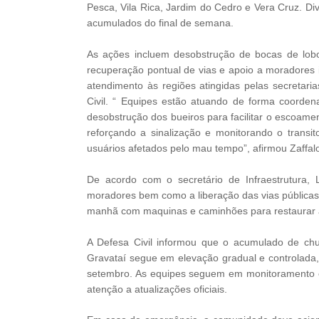
Pesca, Vila Rica, Jardim do Cedro e Vera Cruz. D
acumulados do final de semana.
As ações incluem desobstrução de bocas de lobo,
recuperação pontual de vias e apoio a moradores i
atendimento às regiões atingidas pelas secretari
Civil. “ Equipes estão atuando de forma coorde
desobstrução dos bueiros para facilitar o escoame
reforçando a sinalização e monitorando o transi
usuários afetados pelo mau tempo”, afirmou Zaffal
De acordo com o secretário de Infraestrutura,
moradores bem como a liberação das vias públicas
manhã com maquinas e caminhões para restaurar a 
A Defesa Civil informou que o acumulado de chu
Gravataí segue em elevação gradual e controlada
setembro. As equipes seguem em monitoramento c
atenção a atualizações oficiais.