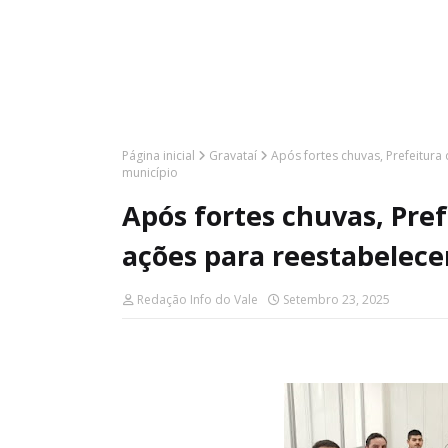
Página inicial
Gravataí
Após fortes chuvas, Prefeitura
município
Após fortes chuvas, Pref
ações para reestabelece
Redação Info do Vale
Setembro 23, 2025