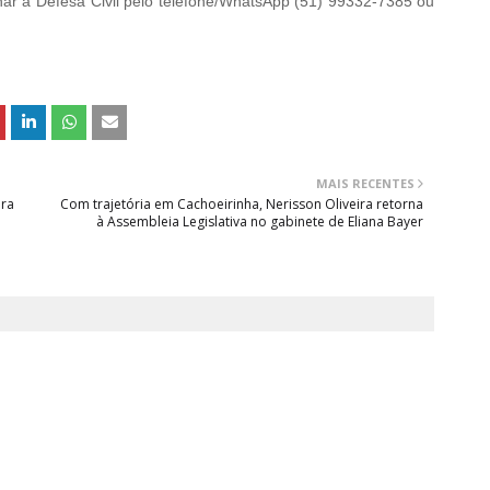
r a Defesa Civil pelo telefone/WhatsApp (51) 99332-7385 ou
MAIS RECENTES
ara
Com trajetória em Cachoeirinha, Nerisson Oliveira retorna
à Assembleia Legislativa no gabinete de Eliana Bayer