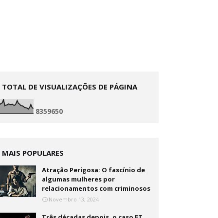
TOTAL DE VISUALIZAÇÕES DE PÁGINA
8
3
5
9
6
5
0
MAIS POPULARES
Atração Perigosa: O fascínio de
algumas mulheres por
relacionamentos com criminosos
Novembro 13, 2024
Três décadas depois, o caso ET