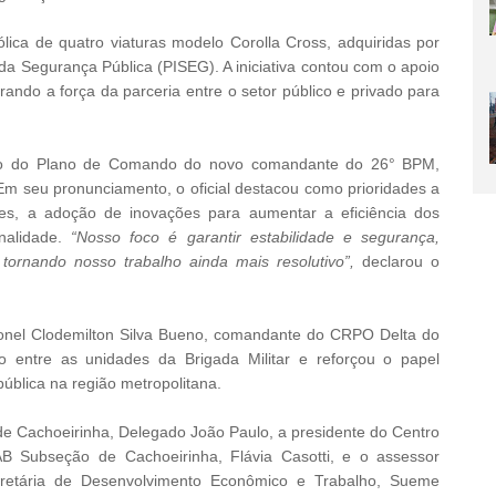
ólica de quatro viaturas modelo Corolla Cross, adquiridas por
a Segurança Pública (PISEG). A iniciativa contou com o apoio
rando a força da parceria entre o setor público e privado para
ção do Plano de Comando do novo comandante do 26° BPM,
m seu pronunciamento, o oficial destacou como prioridades a
ores, a adoção de inovações para aumentar a eficiência dos
inalidade.
“Nosso foco é garantir estabilidade e segurança,
tornando nosso trabalho ainda mais resolutivo”,
declarou o
nel Clodemilton Silva Bueno, comandante do CRPO Delta do
ão entre as unidades da Brigada Militar e reforçou o papel
blica na região metropolitana.
 de Cachoeirinha, Delegado João Paulo, a presidente do Centro
OAB Subseção de Cachoeirinha, Flávia Casotti, e o assessor
secretária de Desenvolvimento Econômico e Trabalho, Sueme