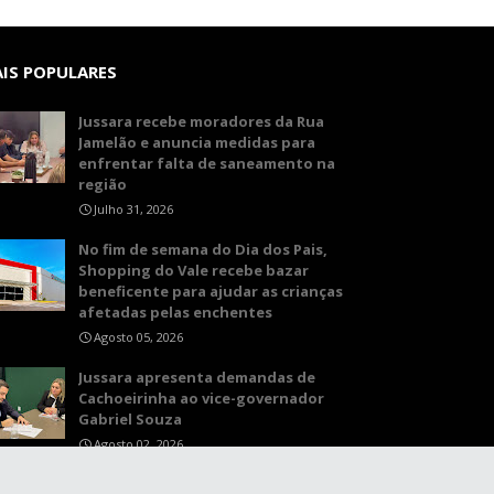
IS POPULARES
Jussara recebe moradores da Rua
Jamelão e anuncia medidas para
enfrentar falta de saneamento na
região
Julho 31, 2026
No fim de semana do Dia dos Pais,
Shopping do Vale recebe bazar
beneficente para ajudar as crianças
afetadas pelas enchentes
Agosto 05, 2026
Jussara apresenta demandas de
Cachoeirinha ao vice-governador
Gabriel Souza
Agosto 02, 2026