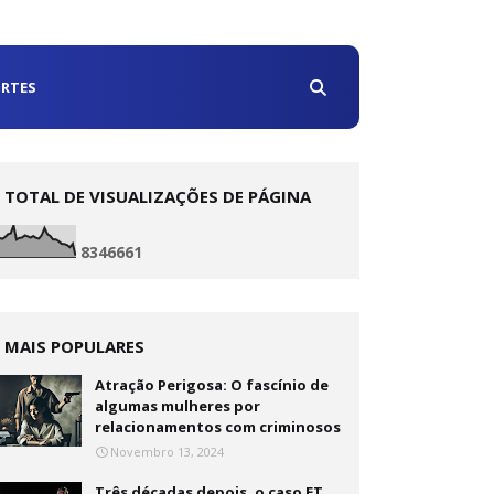
RTES
TOTAL DE VISUALIZAÇÕES DE PÁGINA
8
3
4
6
6
6
1
MAIS POPULARES
Atração Perigosa: O fascínio de
algumas mulheres por
relacionamentos com criminosos
Novembro 13, 2024
Três décadas depois, o caso ET