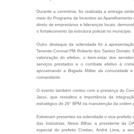
Durante a cerimônia, foi realizada a entrega simb
meio do Programa de Incentivo ao Aparelhamento d
direto de empresários e lideranças locais, demonst
o fortalecimento da estrutura policial no município.
Outro destaque da solenidade foi a apresenta
Tenente-Coronel PM Roberto dos Santos Donato. E
valorização do efetivo, o bem-estar dos servid
serviços prestados e o combate efetivo à crim
aproximando a Brigada Militar da comunidade e 
comandante.
O evento também contou com a presença do Coro
Jacuí, que ressaltou a importância da integraç
estratégico do 26° BPM na manutenção da ordem pú
Estiveram presentes na solenidade o vice-prefeito
das Indústrias, Neiva Bilhar, a presidente da 
especial do prefeito Cristian, André Lima, a 