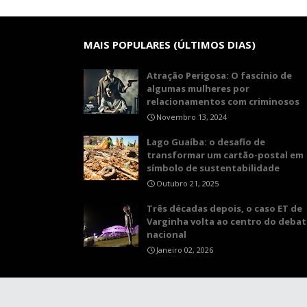
MAIS POPULARES (ÚLTIMOS DIAS)
Atração Perigosa: O fascínio de
algumas mulheres por
relacionamentos com criminosos
Novembro 13, 2024
Lago Guaíba: o desafio de
transformar um cartão-postal em
símbolo de sustentabilidade
Outubro 21, 2025
Três décadas depois, o caso ET de
Varginha volta ao centro do debat
nacional
Janeiro 02, 2026