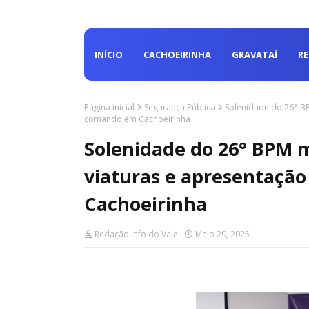
INÍCIO
CACHOEIRINHA
GRAVATAÍ
R
Página inicial
Segurança Pública
Solenidade do 26° B
comando em Cachoeirinha
Solenidade do 26° BPM 
viaturas e apresentaçã
Cachoeirinha
Redação Info do Vale
Maio 29, 2025