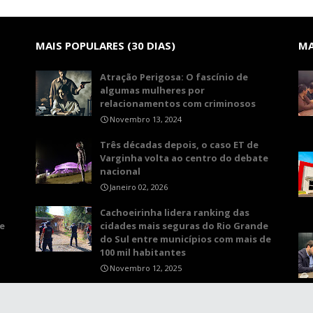
MAIS POPULARES (30 DIAS)
MA
Atração Perigosa: O fascínio de
algumas mulheres por
relacionamentos com criminosos
Novembro 13, 2024
Três décadas depois, o caso ET de
Varginha volta ao centro do debate
nacional
Janeiro 02, 2026
Cachoeirinha lidera ranking das
e
cidades mais seguras do Rio Grande
do Sul entre municípios com mais de
100 mil habitantes
Novembro 12, 2025