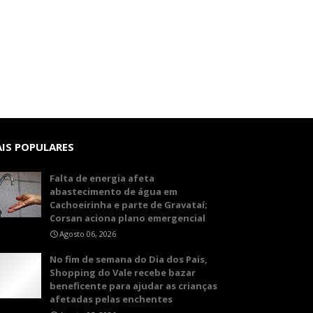
IS POPULARES
Falta de energia afeta
abastecimento de água em
Cachoeirinha e parte de Gravataí;
Corsan aciona plano emergencial
Agosto 06, 2026
No fim de semana do Dia dos Pais,
Shopping do Vale recebe bazar
beneficente para ajudar as crianças
afetadas pelas enchentes