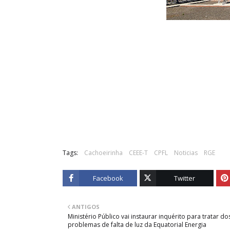
Tags:
Cachoeirinha
CEEE-T
CPFL
Noticias
RGE
Facebook
Twitter
ANTIGOS
Ministério Público vai instaurar inquérito para tratar do
problemas de falta de luz da Equatorial Energia