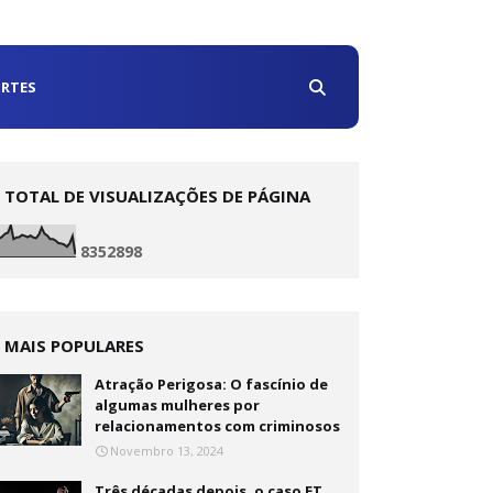
RTES
TOTAL DE VISUALIZAÇÕES DE PÁGINA
8
3
5
2
8
9
8
MAIS POPULARES
Atração Perigosa: O fascínio de
algumas mulheres por
relacionamentos com criminosos
Novembro 13, 2024
Três décadas depois, o caso ET