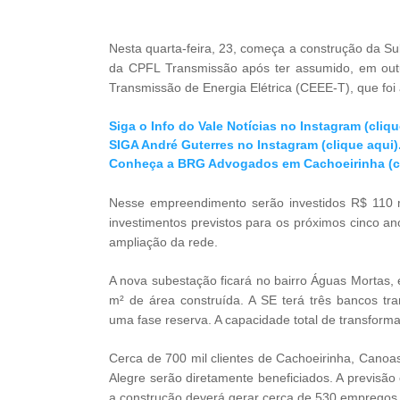
Nesta quarta-feira, 23, começa a construção da Su
da CPFL Transmissão após ter assumido, em out
Transmissão de Energia Elétrica (CEEE-T), que foi a
Siga o Info do Vale Notícias no Instagram (cliqu
SIGA André Guterres no Instagram (clique aqui)
Conheça a BRG Advogados em Cachoeirinha (cl
Nesse empreendimento serão investidos R$ 110 m
investimentos previstos para os próximos cinco a
ampliação da rede.
A nova subestação ficará no bairro Águas Mortas,
m² de área construída. A SE terá três bancos tr
uma fase reserva. A capacidade total de transfor
Cerca de 700 mil clientes de Cachoeirinha, Canoas
Alegre serão diretamente beneficiados. A previsão
a construção deverá gerar cerca de 530 empregos d