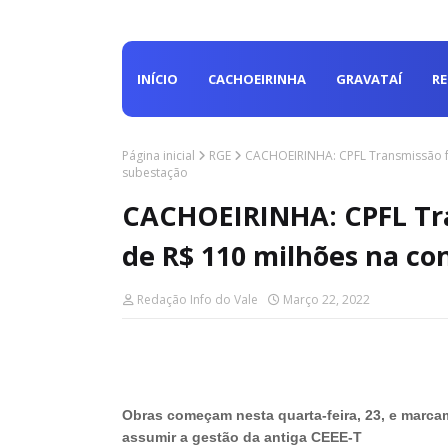
INÍCIO
CACHOEIRINHA
GRAVATAÍ
R
Página inicial
RGE
CACHOEIRINHA: CPFL Transmissão fa
subestação
CACHOEIRINHA: CPFL Tra
de R$ 110 milhões na co
Redação Info do Vale
Março 22, 2022
Obras começam nesta quarta-feira, 23, e marca
assumir a gestão da antiga CEEE-T