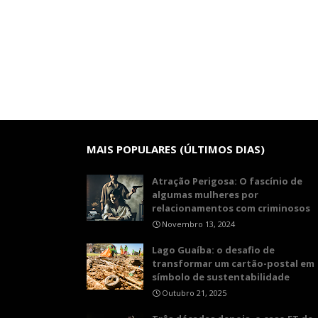
MAIS POPULARES (ÚLTIMOS DIAS)
Atração Perigosa: O fascínio de
algumas mulheres por
relacionamentos com criminosos
Novembro 13, 2024
Lago Guaíba: o desafio de
transformar um cartão-postal em
símbolo de sustentabilidade
Outubro 21, 2025