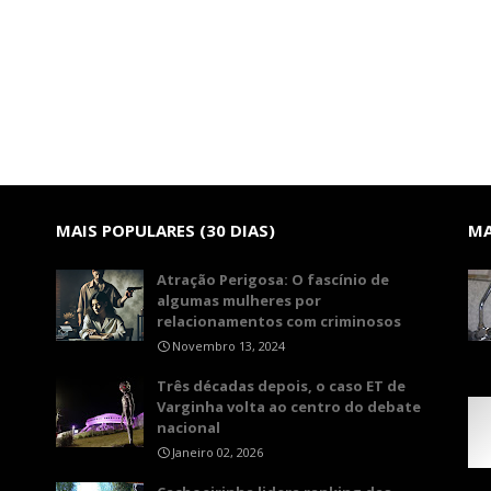
MAIS POPULARES (30 DIAS)
MA
Atração Perigosa: O fascínio de
algumas mulheres por
relacionamentos com criminosos
Novembro 13, 2024
Três décadas depois, o caso ET de
Varginha volta ao centro do debate
nacional
Janeiro 02, 2026