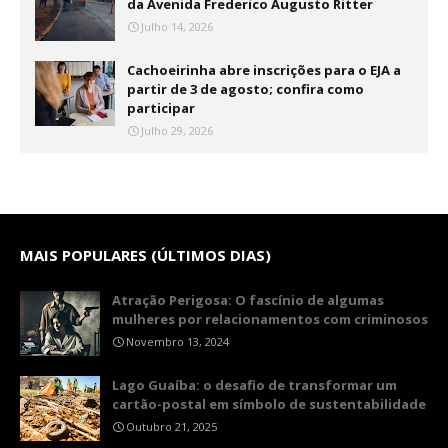
da Avenida Frederico Augusto Ritter
Julho 14, 2026
Cachoeirinha abre inscrições para o EJA a
partir de 3 de agosto; confira como
participar
Julho 29, 2026
MAIS POPULARES (ÚLTIMOS DIAS)
Atração Perigosa: O fascínio de algumas
mulheres por relacionamentos com criminosos
Novembro 13, 2024
Lago Guaíba: o desafio de transformar um
cartão-postal em símbolo de sustentabilidade
Outubro 21, 2025