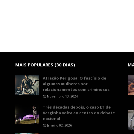
MAIS POPULARES (30 DIAS)
MA
Atração Perigosa: O fascínio de
algumas mulheres por
relacionamentos com criminosos
Novembro 13, 2024
Três décadas depois, o caso ET de
Varginha volta ao centro do debate
nacional
Janeiro 02, 2026