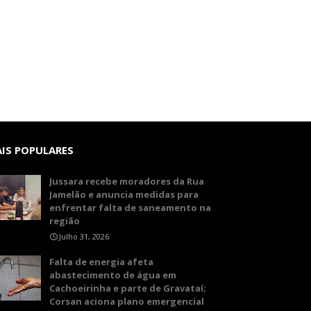
IS POPULARES
Jussara recebe moradores da Rua
Jamelão e anuncia medidas para
enfrentar falta de saneamento na
região
Julho 31, 2026
Falta de energia afeta
abastecimento de água em
Cachoeirinha e parte de Gravataí;
Corsan aciona plano emergencial