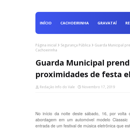
INÍCIO
CACHOEIRINHA
GRAVATAÍ
R
Página inicial
Segurança Pública
Guarda Municipal pre
Cachoeirinha
Guarda Municipal prend
proximidades de festa e
Redação Info do Vale
Novembro 17, 2019
No início da noite deste sábado, 16, por volt
abordagem em um automóvel modelo Classsic na
entrada de um festival de música eletrônica que e