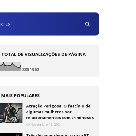
RTES
TOTAL DE VISUALIZAÇÕES DE PÁGINA
8
3
5
1
9
6
2
MAIS POPULARES
Atração Perigosa: O fascínio de
algumas mulheres por
relacionamentos com criminosos
Novembro 13, 2024
Três décadas depois, o caso ET