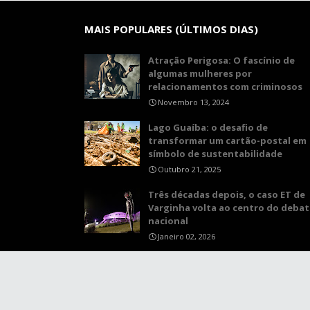
MAIS POPULARES (ÚLTIMOS DIAS)
Atração Perigosa: O fascínio de
algumas mulheres por
relacionamentos com criminosos
Novembro 13, 2024
Lago Guaíba: o desafio de
transformar um cartão-postal em
símbolo de sustentabilidade
Outubro 21, 2025
Três décadas depois, o caso ET de
Varginha volta ao centro do debat
nacional
Janeiro 02, 2026
Crafted with
by
TemplatesYard
| Distributed by
Gooy