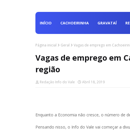
INÍCIO
CACHOEIRINHA
GRAVATAÍ
R
Página inicial
Geral
Vagas de emprego em Cachoeirinh
Vagas de emprego em Ca
região
Redação Info do Vale
Abril 18, 2019
Enquanto a Economia não cresce, o número de d
Pensando nisso, o Info do Vale vai começar a div