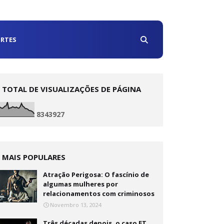
RTES
TOTAL DE VISUALIZAÇÕES DE PÁGINA
8
3
4
3
9
2
7
MAIS POPULARES
Atração Perigosa: O fascínio de
algumas mulheres por
relacionamentos com criminosos
Novembro 13, 2024
Três décadas depois, o caso ET