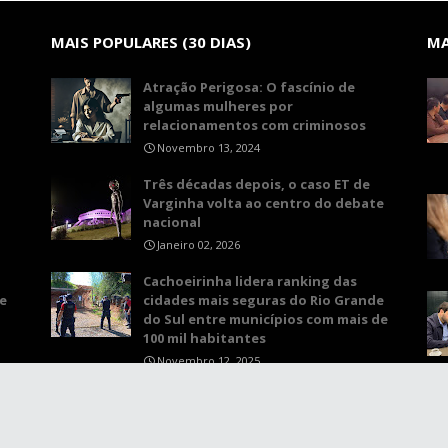
MAIS POPULARES (30 DIAS)
MA
Atração Perigosa: O fascínio de
algumas mulheres por
relacionamentos com criminosos
Novembro 13, 2024
Três décadas depois, o caso ET de
Varginha volta ao centro do debate
nacional
Janeiro 02, 2026
Cachoeirinha lidera ranking das
e
cidades mais seguras do Rio Grande
do Sul entre municípios com mais de
100 mil habitantes
Novembro 12, 2025
aabi