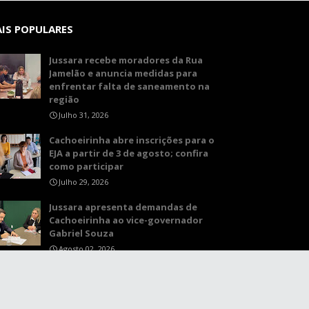
IS POPULARES
Jussara recebe moradores da Rua
Jamelão e anuncia medidas para
enfrentar falta de saneamento na
região
Julho 31, 2026
Cachoeirinha abre inscrições para o
EJA a partir de 3 de agosto; confira
como participar
Julho 29, 2026
Jussara apresenta demandas de
Cachoeirinha ao vice-governador
Gabriel Souza
Agosto 02, 2026
Home
About
Contact Us