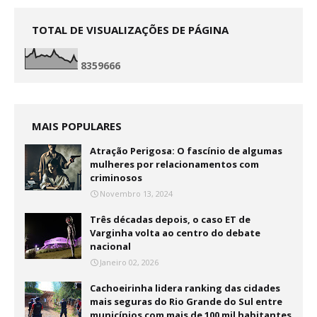
TOTAL DE VISUALIZAÇÕES DE PÁGINA
8
3
5
9
6
6
6
MAIS POPULARES
Atração Perigosa: O fascínio de algumas
mulheres por relacionamentos com
criminosos
Novembro 13, 2024
Três décadas depois, o caso ET de
Varginha volta ao centro do debate
nacional
Janeiro 02, 2026
Cachoeirinha lidera ranking das cidades
mais seguras do Rio Grande do Sul entre
municípios com mais de 100 mil habitantes