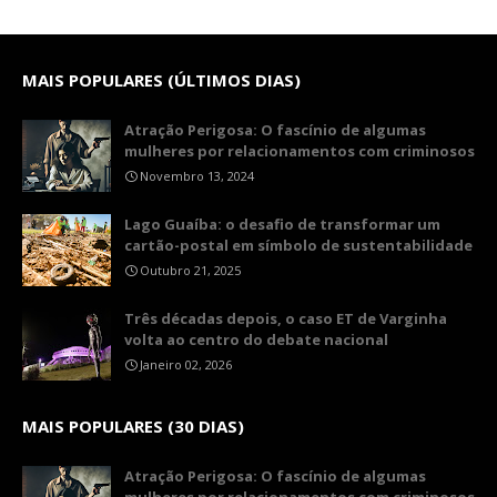
MAIS POPULARES (ÚLTIMOS DIAS)
Atração Perigosa: O fascínio de algumas
mulheres por relacionamentos com criminosos
Novembro 13, 2024
Lago Guaíba: o desafio de transformar um
cartão-postal em símbolo de sustentabilidade
Outubro 21, 2025
Três décadas depois, o caso ET de Varginha
volta ao centro do debate nacional
Janeiro 02, 2026
MAIS POPULARES (30 DIAS)
Atração Perigosa: O fascínio de algumas