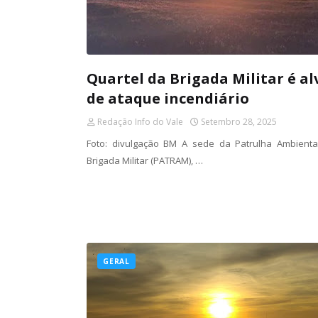
Quartel da Brigada Militar é al
de ataque incendiário
Redação Info do Vale
Setembro 28, 2025
Foto: divulgação BM A sede da Patrulha Ambienta
Brigada Militar (PATRAM), …
GERAL