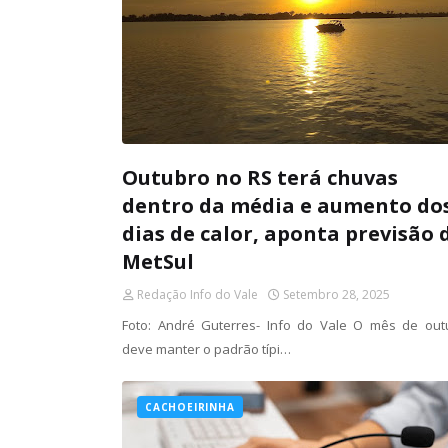
Outubro no RS terá chuvas
dentro da média e aumento do
dias de calor, aponta previsão 
MetSul
Redação Info do Vale
Setembro 28, 2025
Foto: André Guterres- Info do Vale O mês de out
deve manter o padrão típi…
CACHOEIRINHA