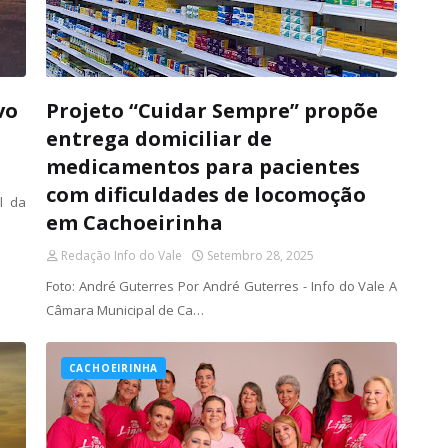
vo
Projeto “Cuidar Sempre” propõe
entrega domiciliar de
medicamentos para pacientes
com dificuldades de locomoção
l da
em Cachoeirinha
Redação Info do Vale
Setembro 28, 2025
Foto: André Guterres Por André Guterres - Info do Vale A
Câmara Municipal de Ca…
CACHOEIRINHA