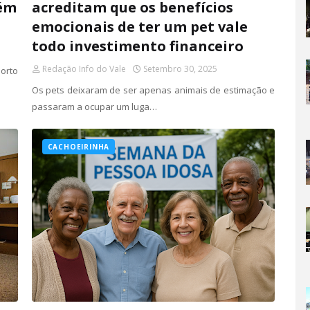
bém
acreditam que os benefícios
emocionais de ter um pet vale
todo investimento financeiro
Redação Info do Vale
Setembro 30, 2025
Porto
Os pets deixaram de ser apenas animais de estimação e
passaram a ocupar um luga…
CACHOEIRINHA