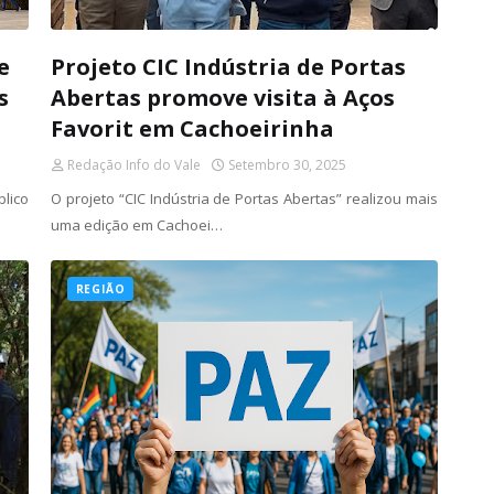
e
Projeto CIC Indústria de Portas
s
Abertas promove visita à Aços
Favorit em Cachoeirinha
Redação Info do Vale
Setembro 30, 2025
lico
O projeto “CIC Indústria de Portas Abertas” realizou mais
uma edição em Cachoei…
REGIÃO