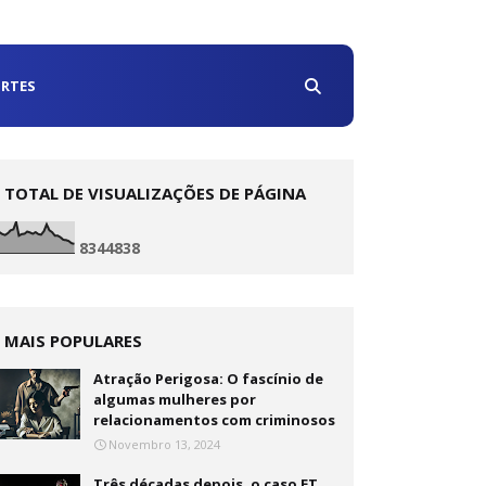
RTES
TOTAL DE VISUALIZAÇÕES DE PÁGINA
8
3
4
4
8
3
8
MAIS POPULARES
Atração Perigosa: O fascínio de
algumas mulheres por
relacionamentos com criminosos
Novembro 13, 2024
Três décadas depois, o caso ET