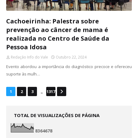
Cachoeirinha: Palestra sobre
prevenção ao câncer de mama é
realizada no Centro de Saúde da
Pessoa Idosa
Redação Info do Vale
Outubro 22, 2024
Evento abordou a importância do diagnóstico precoce e ofereceu
suporte às mulh…
...
1
2
3
1317
TOTAL DE VISUALIZAÇÕES DE PÁGINA
8
3
6
4
6
7
8