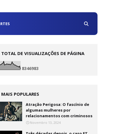
RTES
TOTAL DE VISUALIZAÇÕES DE PÁGINA
8
3
4
6
9
8
3
MAIS POPULARES
Atração Perigosa: O fascínio de
algumas mulheres por
relacionamentos com criminosos
Novembro 13, 2024
Três décadas depois, o caso ET