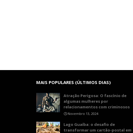
MAIS POPULARES (ÚLTIMOS DIAS)
Atração Perigosa: O fascínio de
algumas mulheres por
relacionamentos com criminosos
Novembro 13, 2024
Lago Guaíba: o desafio de
transformar um cartão-postal em