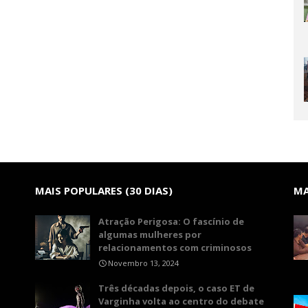
MAIS POPULARES (30 DIAS)
MA
Atração Perigosa: O fascínio de
algumas mulheres por
relacionamentos com criminosos
Novembro 13, 2024
Três décadas depois, o caso ET de
Varginha volta ao centro do debate