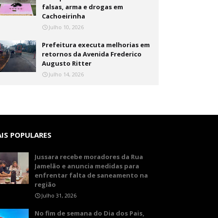
falsas, arma e drogas em
Cachoeirinha
Julho 10, 2026
Prefeitura executa melhorias em
retornos da Avenida Frederico
Augusto Ritter
Julho 14, 2026
IS POPULARES
Jussara recebe moradores da Rua
Jamelão e anuncia medidas para
enfrentar falta de saneamento na
região
Julho 31, 2026
No fim de semana do Dia dos Pais,