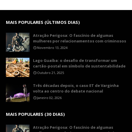
MAIS POPULARES (ÚLTIMOS DIAS)
Atração Perigosa: O fascínio de algumas
mulheres por relacionamentos com criminosos
Novembro 13, 2024
Lago Guaíba: o desafio de transformar um
cartão-postal em símbolo de sustentabilidade
Outubro 21, 2025
Três décadas depois, o caso ET de Varginha
volta ao centro do debate nacional
Janeiro 02, 2026
MAIS POPULARES (30 DIAS)
Atração Perigosa: O fascínio de algumas