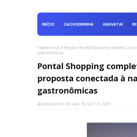
INÍCIO
CACHOEIRINHA
GRAVATAÍ
R
Página inicial
Região
Pontal Shopping completa 3 ano
gastronômicas
Pontal Shopping comple
proposta conectada à n
gastronômicas
Redação Info do Vale
Abril 25, 2026