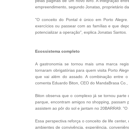
pelas páginas de um novo livro. A integração entr
empreendimento, segundo Jonatas, proprietário da 
"O conceito do Pontal é único em Porto Alegre
exercícios ou passear com as famílias e que depoi
potencializar a operação", explica Jonatas Santos.
Ecossistema completo
A gastronomia se tornou mais uma marca regis
tornaram obrigatórias para quem visita Porto Ale
que vai além do assado. A combinação entre o 
comenta Eduardo Biton, CEO do MandaBrasa Co., p
Biton observa que o complexo já se tornou parte 
parque, encontram amigos no shopping, passam 
assistem ao pôr do sol e jantam no 20BARRA9. "O e
Essa perspectiva reforça o conceito de life center
ambientes de convivência, experiência, conveniên