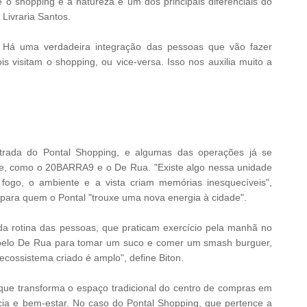
e o shopping e a natureza é um dos principais diferenciais do
Livraria Santos.
. Há uma verdadeira integração das pessoas que vão fazer
s visitam o shopping, ou vice-versa. Isso nos auxilia muito a
trada do Pontal Shopping, e algumas das operações já se
gre, como o 20BARRA9 e o De Rua. "Existe algo nessa unidade
fogo, o ambiente e a vista criam memórias inesquecíveis",
ara quem o Pontal "trouxe uma nova energia à cidade".
da rotina das pessoas, que praticam exercício pela manhã no
pelo De Rua para tomar um suco e comer um smash burguer,
cossistema criado é amplo", define Biton.
, que transforma o espaço tradicional do centro de compras em
cia e bem-estar. No caso do Pontal Shopping, que pertence a