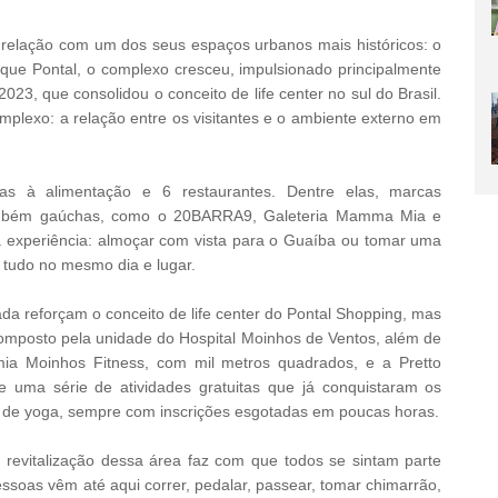
a relação com um dos seus espaços urbanos mais históricos: o
rque Pontal, o complexo cresceu, impulsionado principalmente
023, que consolidou o conceito de life center no sul do Brasil.
plexo: a relação entre os visitantes e o ambiente externo em
as à alimentação e 6 restaurantes. Dentre elas, marcas
também gaúchas, como o 20BARRA9, Galeteria Mamma Mia e
 a experiência: almoçar com vista para o Guaíba ou tomar uma
 tudo no mesmo dia e lugar.
ada reforçam o conceito de life center do Pontal Shopping, mas
omposto pela unidade do Hospital Moinhos de Ventos, além de
ia Moinhos Fitness, com mil metros quadrados, e a Pretto
 uma série de atividades gratuitas que já conquistaram os
ca de yoga, sempre com inscrições esgotadas em poucas horas.
 revitalização dessa área faz com que todos se sintam parte
ssoas vêm até aqui correr, pedalar, passear, tomar chimarrão,