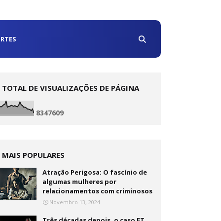
RTES
TOTAL DE VISUALIZAÇÕES DE PÁGINA
8
3
4
7
6
0
9
MAIS POPULARES
Atração Perigosa: O fascínio de
algumas mulheres por
relacionamentos com criminosos
Novembro 13, 2024
Três décadas depois, o caso ET