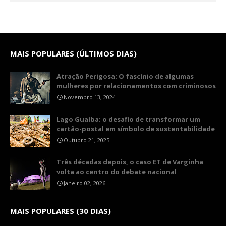
MAIS POPULARES (ÚLTIMOS DIAS)
Atração Perigosa: O fascínio de algumas
mulheres por relacionamentos com criminosos
Novembro 13, 2024
Lago Guaíba: o desafio de transformar um
cartão-postal em símbolo de sustentabilidade
Outubro 21, 2025
Três décadas depois, o caso ET de Varginha
volta ao centro do debate nacional
Janeiro 02, 2026
MAIS POPULARES (30 DIAS)