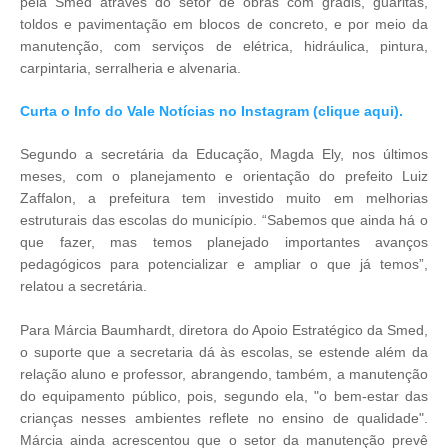
pela Smed através do setor de obras com gradis, guaritas,
toldos e pavimentação em blocos de concreto, e por meio da
manutenção, com serviços de elétrica, hidráulica, pintura,
carpintaria, serralheria e alvenaria.
Curta o Info do Vale Notícias no Instagram (clique aqui).
Segundo a secretária da Educação, Magda Ely, nos últimos
meses, com o planejamento e orientação do prefeito Luiz
Zaffalon, a prefeitura tem investido muito em melhorias
estruturais das escolas do município. “Sabemos que ainda há o
que fazer, mas temos planejado importantes avanços
pedagógicos para potencializar e ampliar o que já temos”,
relatou a secretária.
Para Márcia Baumhardt, diretora do Apoio Estratégico da Smed,
o suporte que a secretaria dá às escolas, se estende além da
relação aluno e professor, abrangendo, também, a manutenção
do equipamento público, pois, segundo ela, "o bem-estar das
crianças nesses ambientes reflete no ensino de qualidade".
Márcia ainda acrescentou que o setor da manutenção prevê