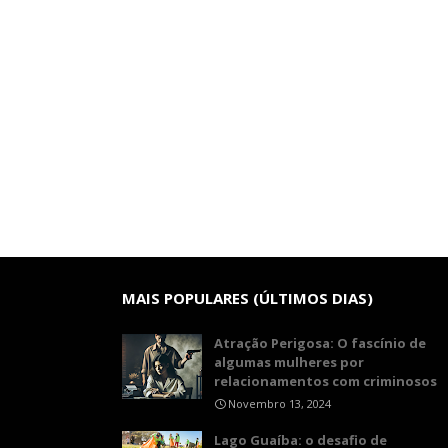
MAIS POPULARES (ÚLTIMOS DIAS)
Atração Perigosa: O fascínio de
algumas mulheres por
relacionamentos com criminosos
Novembro 13, 2024
Lago Guaíba: o desafio de