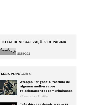
TOTAL DE VISUALIZAÇÕES DE PÁGINA
8
3
5
9
2
2
3
MAIS POPULARES
Atração Perigosa: O fascínio de
algumas mulheres por
relacionamentos com criminosos
Novembro 13, 2024
Três décadas depois, o caso ET