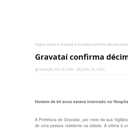
Página inicial
Gravataí
Gravataí confirma décima mor
Gravataí confirma déci
Redação Info do Vale
Junho 25, 2020
Homem de 64 anos estava internado no Hospit
A Prefeitura de Gravataí, por meio da sua Vigilâ
de uma pessoa residente na cidade. A vítima é 