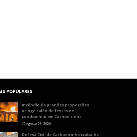
IS POPULARES
Incêndio de grandes proporções
atinge salão de festas de
condomínio em Cachoeirinha
Agosto 08, 2026
Defesa Civil de Cachoeirinha trabalha